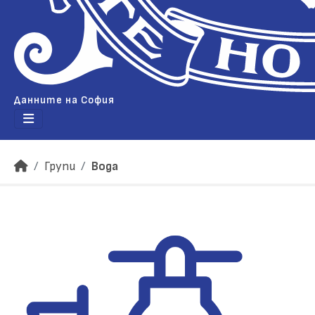
Данните на София
Групи
Вода