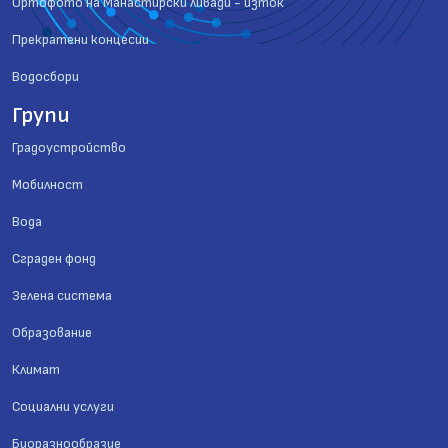
Ортофото на Манастирски ливади - изток
Прекратени концесии
Водосбори
Групи
Градоустройство
Мобилност
Вода
Сграден фонд
Зелена система
Образование
Климат
Социални услуги
Биоразнообразие