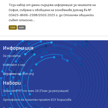
Този набор от данни съдържа информация за чешмите на
София, събрана и обобщена на основаниве Доклад вх.№
СОА25-ВК66-2398/20.03.2025 г. до Столичен общински
съвет относно...
CSV
web
Информация
За проекта
Контакт с нас
Базиранo на
ckan.org
Набори
Зони от ПУП по член 16 (План за регулация)
Ортофото на пилотен проект ЕСУ Борисова