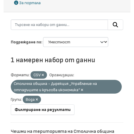
За портала
Подреждане по
1 намерен набор от данни
Формати:
CSV
Организации:
Столична община - Дирекция „Управление на
отпадъците и кръгова икономика“
Групи:
Вода
Филтриране на резултати
Чешми на територията на Столична община