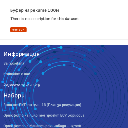
Буфер на реките 100м
There is no description for this dataset
GeoJSON
Информация
За проекта
Контакт с нас
Базиранo на
ckan.org
Набори
Зони от ПУП по член 16 (План за регулация)
Ортофото на пилотен проект ЕСУ Борисова
Ортофото на Манастирски ливади - изток