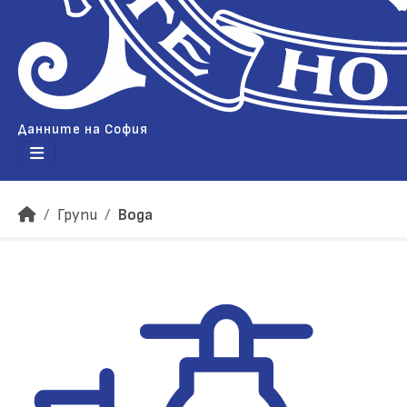
Данните на София
Групи
Вода