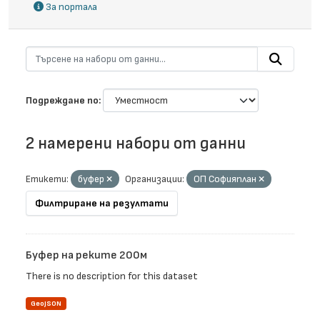
За портала
Подреждане по
2 намерени набори от данни
Етикети:
буфер
Организации:
ОП Софияплан
Филтриране на резултати
Буфер на реките 200м
There is no description for this dataset
GeoJSON