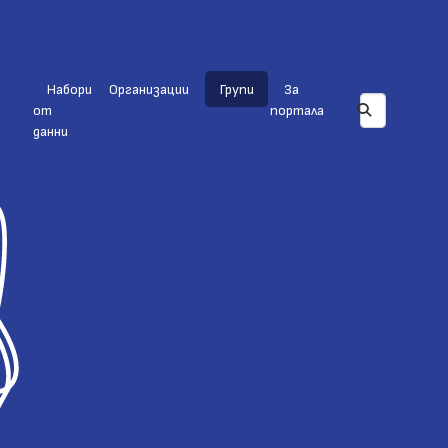
Набори
Организации
Групи
За
от
портала
данни