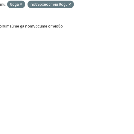
ти:
вода
повърхностни води
 опитайте да потърсите отново