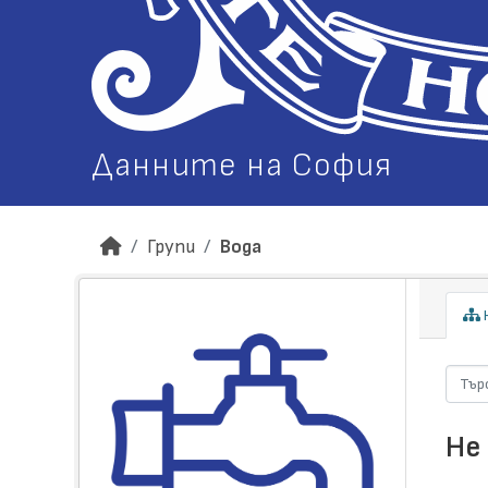
Данните на София
Групи
Вода
Н
Не