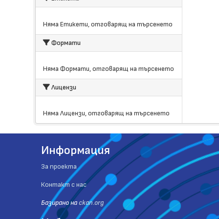
Няма Етикети, отговарящ на търсенето
Формати
Няма Формати, отговарящ на търсенето
Лицензи
Няма Лицензи, отговарящ на търсенето
Информация
За проекта
Контакт с нас
Базиранo на
ckan.org