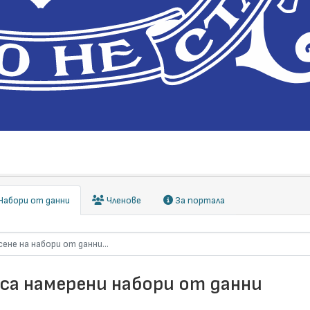
абори от данни
Членове
За портала
 са намерени набори от данни