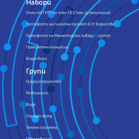
Набори
Зони от ПУП по член 16 (План за регулация)
Ортофото на пилотен проект ЕСУ Борисова
Ортофото на Манастирски ливади - изток
Прекратени концесии
Водосбори
Групи
Градоустройство
Мобилност
Вода
Сграден фонд
Зелена система
Образование