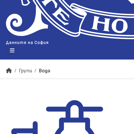
Данните на София
Групи
Вода