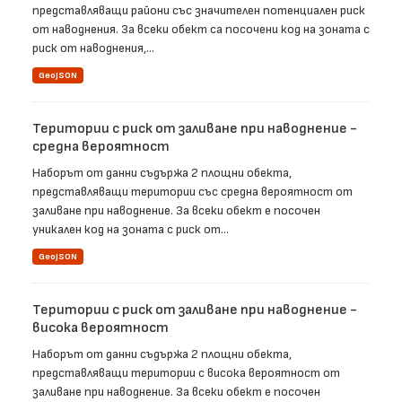
представляващи райони със значителен потенциален риск
от наводнения. За всеки обект са посочени код на зоната с
риск от наводнения,...
GeoJSON
Територии с риск от заливане при наводнение -
средна вероятност
Наборът от данни съдържа 2 площни обекта,
представляващи територии със средна вероятност от
заливане при наводнение. За всеки обект е посочен
уникален код на зоната с риск от...
GeoJSON
Територии с риск от заливане при наводнение -
висока вероятност
Наборът от данни съдържа 2 площни обекта,
представляващи територии с висока вероятност от
заливане при наводнение. За всеки обект е посочен