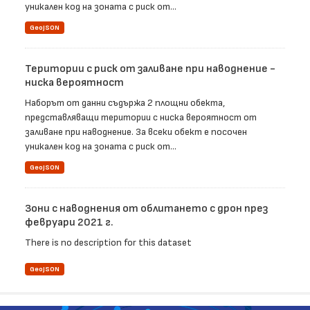
уникален код на зоната с риск от...
GeoJSON
Територии с риск от заливане при наводнение -
ниска вероятност
Наборът от данни съдържа 2 площни обекта,
представляващи територии с ниска вероятност от
заливане при наводнение. За всеки обект е посочен
уникален код на зоната с риск от...
GeoJSON
Зони с наводнения от облитането с дрон през
февруари 2021 г.
There is no description for this dataset
GeoJSON