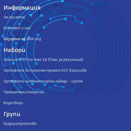
Информация
За проекта
Контакт с нас
Базиранo на
ckan.org
Набори
Зони от ПУП по член 16 (План за регулация)
Ортофото на пилотен проект ЕСУ Борисова
Ортофото на Манастирски ливади - изток
Прекратени концесии
Водосбори
Групи
Градоустройство