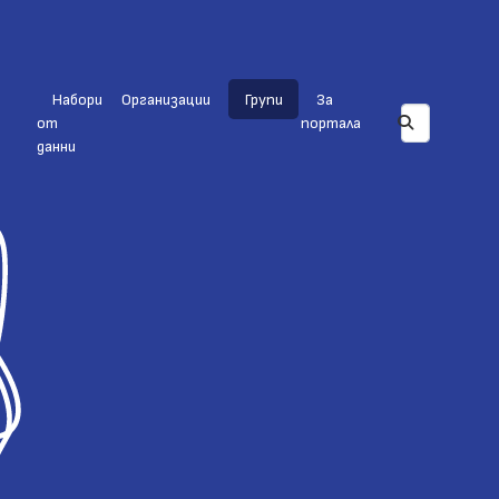
Набори
Организации
Групи
За
от
портала
данни