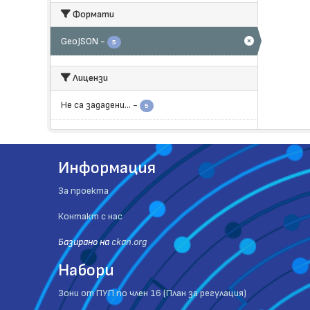
Формати
GeoJSON
-
5
Лицензи
Не са зададени...
-
5
Информация
За проекта
Контакт с нас
Базиранo на
ckan.org
Набори
Зони от ПУП по член 16 (План за регулация)