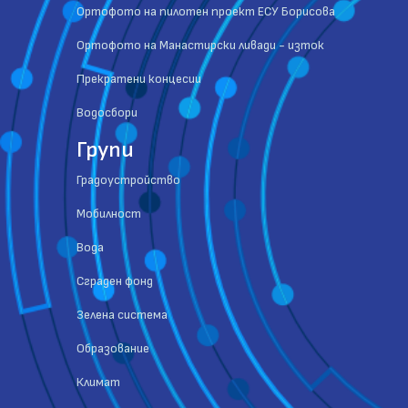
Ортофото на пилотен проект ЕСУ Борисова
Ортофото на Манастирски ливади - изток
Прекратени концесии
Водосбори
Групи
Градоустройство
Мобилност
Вода
Сграден фонд
Зелена система
Образование
Климат