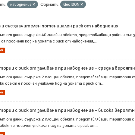
ти:
наводнение
Формати:
GeoJSON
ни със значителен потенциален риск от наводнения
ът от данни съдържа 40 линейни обекта, представляващи райони със з
са посочени код на зоната с риск от наводнения,...
ON
тории с риск от заливане при наводнение - средна вероят
ът от данни съдържа 2 площни обекта, представляващи територии съ
ки обект е посочен уникален код на зоната с риск от...
ON
тории с риск от заливане при наводнение - висока вероят
ът от данни съдържа 2 площни обекта, представляващи територии с в
обект е посочен уникален код на зоната с риск от...
ON