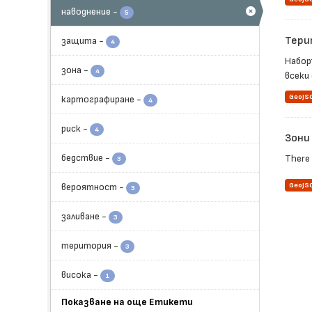
наводнение
-
5
Тери
защита
-
4
Набор
зона
-
4
всеки 
GeoJS
картографиране
-
4
риск
-
4
Зони
бедствие
-
There 
3
вероятност
-
GeoJS
3
заливане
-
3
територия
-
3
висока
-
1
Показване на още Етикети