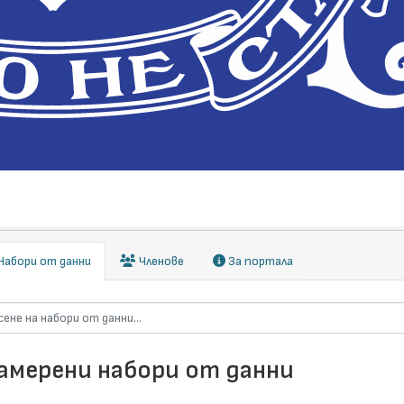
абори от данни
Членове
За портала
намерени набори от данни