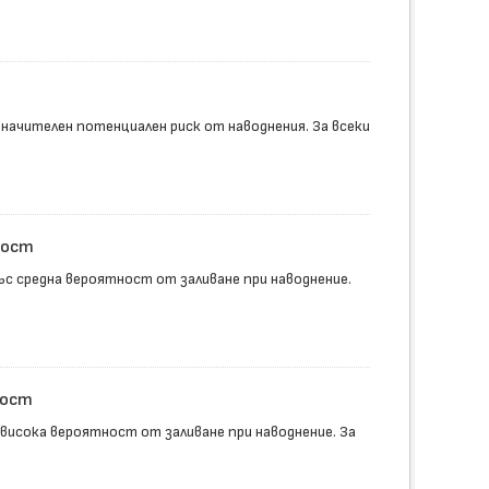
начителен потенциален риск от наводнения. За всеки
ност
с средна вероятност от заливане при наводнение.
ност
исока вероятност от заливане при наводнение. За