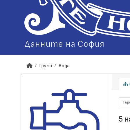
Данните на София
Групи
Вода
Н
5 