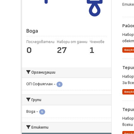
Етике
Райо
Вода
Набор
обект 
Последователи
Набори от данни
Членове
0
27
1
GeoJS
Тери
Организации
Набор
За все
ОП Софияплан
-
5
GeoJS
Групи
Тери
Вода
-
5
Набор
всеки 
Етикети
GeoJS