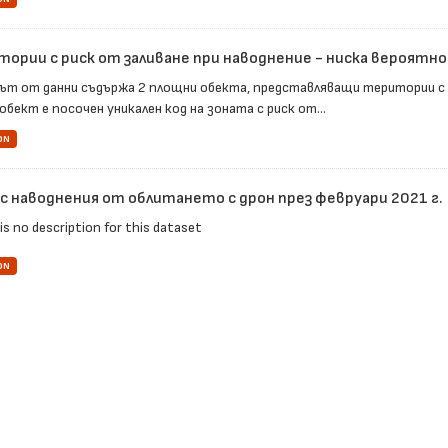
тории с риск от заливане при наводнение - ниска вероятн
ът от данни съдържа 2 площни обекта, представляващи територии с н
обект е посочен уникален код на зоната с риск от...
ON
 с наводнения от облитането с дрон през февруари 2021 г.
is no description for this dataset
ON