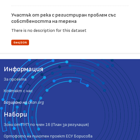
Участък от река с регистриран проблем със
собствеността на терена
There is no description for this dataset
GeoJSON
Информация
За проекта
Контакт с нас
Базиранo на
ckan.org
Набори
Зони от ПУП по член 16 (План за регулация)
Ортофото на пилотен проект ЕСУ Борисова