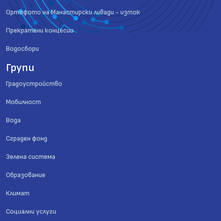
Ортофото на Манастирски ливади - изток
Прекратени концесии
Водосбори
Групи
Градоустройство
Мобилност
Вода
Сграден фонд
Зелена система
Образование
Климат
Социални услуги