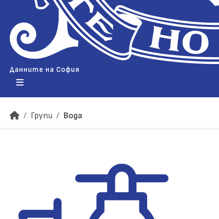
Данните на София
Групи
Вода