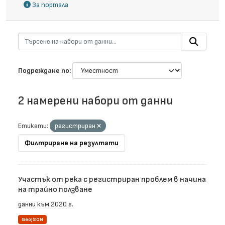
За портала
Подреждане по
2 намерени набори от данни
Етикети:
регистриран
Филтриране на резултати
Участък от река с регистриран проблем в начина
на трайно ползване
данни към 2020 г.
GeoJSON