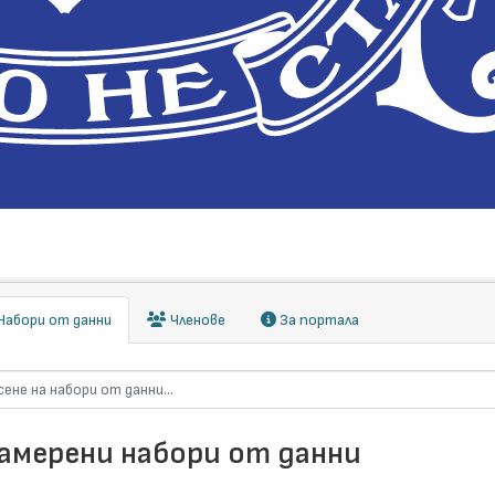
абори от данни
Членове
За портала
намерени набори от данни