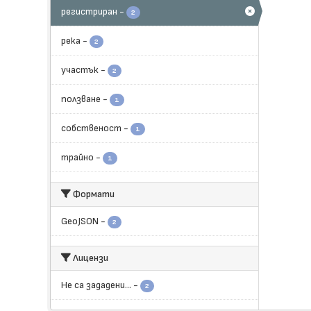
регистриран
-
2
река
-
2
участък
-
2
ползване
-
1
собственост
-
1
трайно
-
1
Формати
GeoJSON
-
2
Лицензи
Не са зададени...
-
2