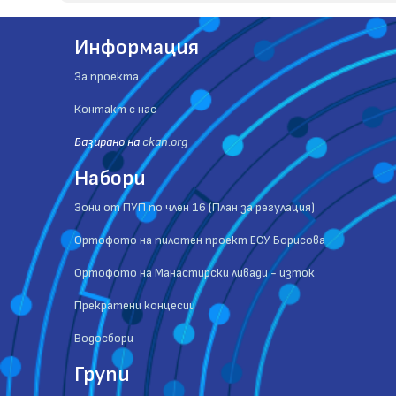
Информация
За проекта
Контакт с нас
Базиранo на
ckan.org
Набори
Зони от ПУП по член 16 (План за регулация)
Ортофото на пилотен проект ЕСУ Борисова
Ортофото на Манастирски ливади - изток
Прекратени концесии
Водосбори
Групи