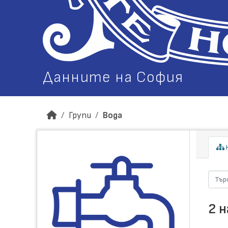
Данните на София
Групи
Вода
Н
2 