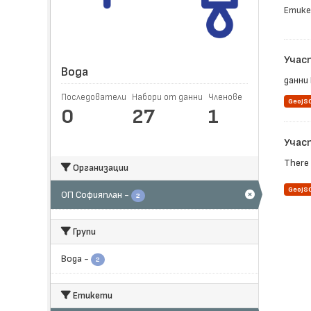
Етике
Учас
Вода
данни 
Последователи
Набори от данни
Членове
GeoJS
0
27
1
Учас
There 
Организации
GeoJS
ОП Софияплан
-
2
Групи
Вода
-
2
Етикети