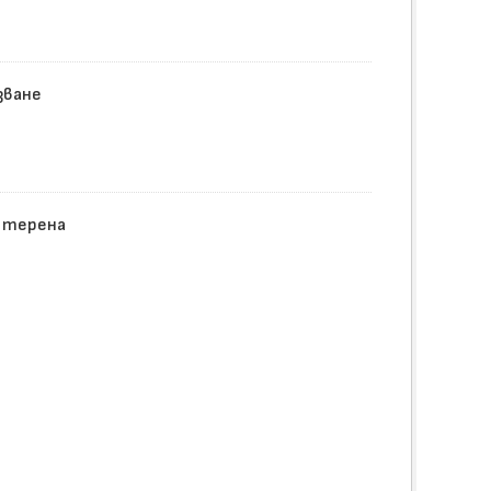
зване
а терена