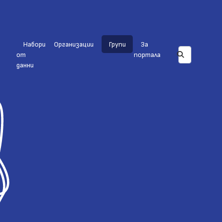
Набори
Организации
Групи
За
от
портала
данни