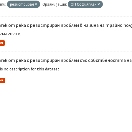
ти:
регистриран
Организации:
ОП Софияплан
тък от река с регистриран проблем в начина на трайно пол
към 2020 г.
ON
тък от река с регистриран проблем със собствеността н
is no description for this dataset
ON