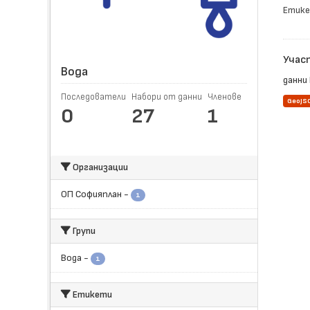
Етике
Учас
Вода
данни 
Последователи
Набори от данни
Членове
GeoJS
0
27
1
Организации
ОП Софияплан
-
1
Групи
Вода
-
1
Етикети