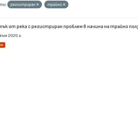
ти:
регистриран
трайно
тък от река с регистриран проблем в начина на трайно пол
към 2020 г.
ON