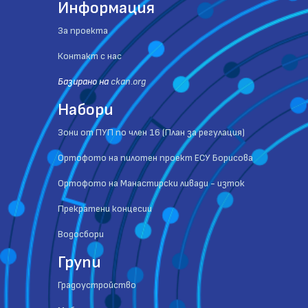
Информация
За проекта
Контакт с нас
Базиранo на
ckan.org
Набори
Зони от ПУП по член 16 (План за регулация)
Ортофото на пилотен проект ЕСУ Борисова
Ортофото на Манастирски ливади - изток
Прекратени концесии
Водосбори
Групи
Градоустройство