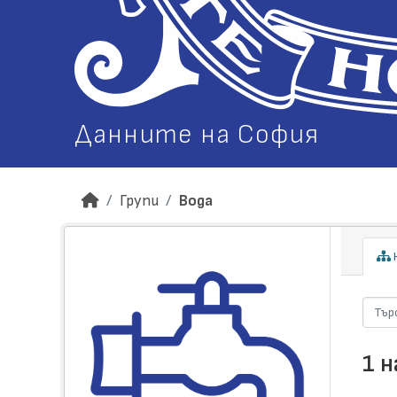
Данните на София
Групи
Вода
Н
1 