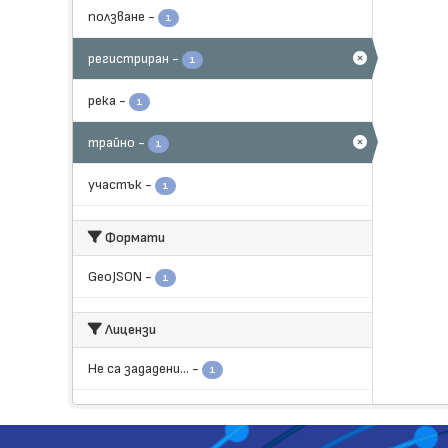
ползване
-
1
регистриран
-
1
река
-
1
трайно
-
1
участък
-
1
Формати
GeoJSON
-
1
Лицензи
Не са зададени...
-
1