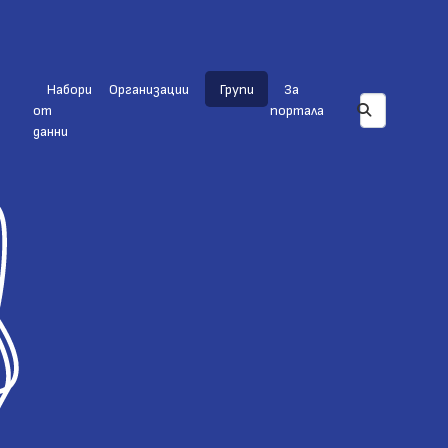
Набори
Организации
Групи
За
от
портала
данни