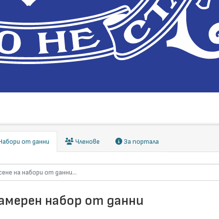
абори от данни
Членове
За портала
намерен набор от данни