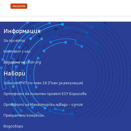
GeoJSON
Информация
За проекта
Контакт с нас
Базиранo на
ckan.org
Набори
Зони от ПУП по член 16 (План за регулация)
Ортофото на пилотен проект ЕСУ Борисова
Ортофото на Манастирски ливади - изток
Прекратени концесии
Водосбори