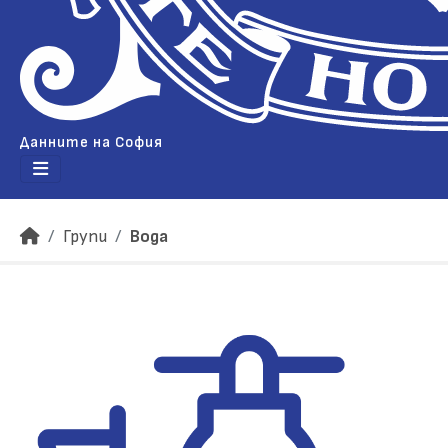
Данните на София
Групи
Вода