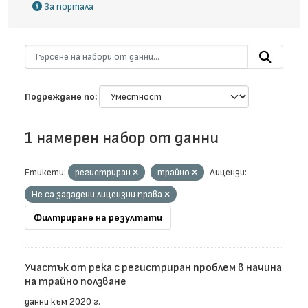
За портала
Подреждане по
1 намерен набор от данни
Етикети:
регистриран
трайно
Лицензи:
Не са зададени лицензни права
Филтриране на резултати
Участък от река с регистриран проблем в начина
на трайно ползване
данни към 2020 г.