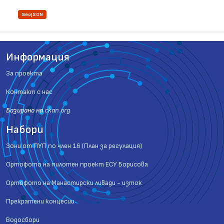
GeoJSON
Информация
За проекта
Контакт с нас
Базиранo на
ckan.org
Набори
Зони от ПУП по член 16 (План за регулация)
Ортофото на пилотен проект ЕСУ Борисова
Ортофото на Манастирски ливади - изток
Прекратени концесии
Водосбори