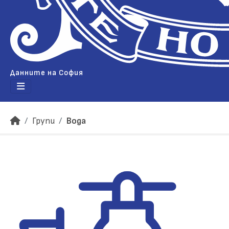
Данните на София
Групи
Вода