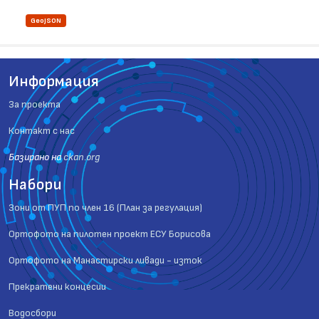
GeoJSON
Информация
За проекта
Контакт с нас
Базиранo на
ckan.org
Набори
Зони от ПУП по член 16 (План за регулация)
Ортофото на пилотен проект ЕСУ Борисова
Ортофото на Манастирски ливади - изток
Прекратени концесии
Водосбори