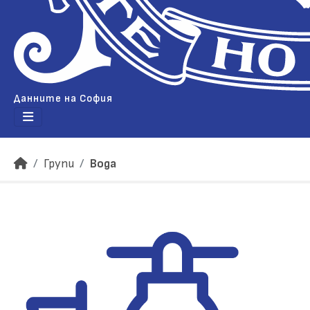
Данните на София
Групи
Вода