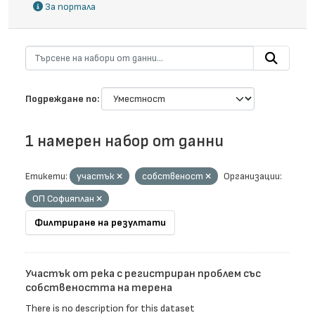
За портала
Подреждане по
1 намерен набор от данни
Етикети:
участък
собственост
Организации:
ОП Софияплан
Филтриране на резултати
Участък от река с регистриран проблем със
собствеността на терена
There is no description for this dataset