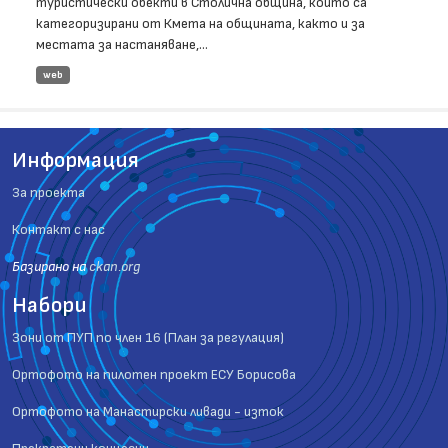
туристически обекти в Столична община, които са
категоризирани от Кмета на общината, както и за
местата за настаняване,...
web
Информация
За проекта
Контакт с нас
Базиранo на
ckan.org
Набори
Зони от ПУП по член 16 (План за регулация)
Ортофото на пилотен проект ЕСУ Борисова
Ортофото на Манастирски ливади - изток