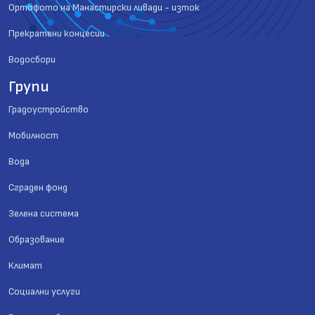
Ортофото на Манастирски ливади - изток
Прекратени концесии
Водосбори
Групи
Градоустройство
Мобилност
Вода
Сграден фонд
Зелена система
Образование
Климат
Социални услуги