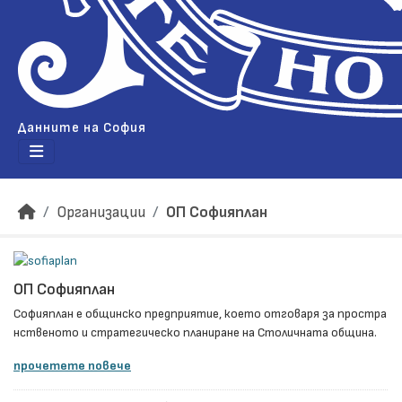
Данните на София
Организации
ОП Софияплан
ОП Софияплан
Софияплан e общинско предприятие, което отговаря за простра
нственото и стратегическо планиране на Столичната община.
прочетете повече