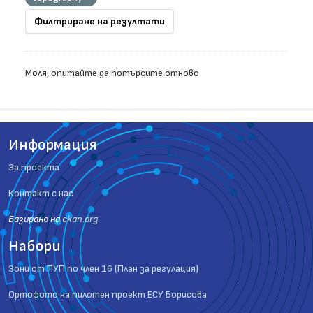
Филтриране на резултати
Моля, опитайте да потърсите отново
Информация
За проекта
Контакт с нас
Базиранo на
ckan.org
Набори
Зони от ПУП по член 16 (План за регулация)
Ортофото на пилотен проект ЕСУ Борисова