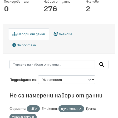
Последователи
Набори от данни
Членове
0
276
2
Набори от данни
Членове
За портала
Подреждане по
Не са намерени набори от данни
Формати:
.tif
Етикети:
изложения
Групи:
topography