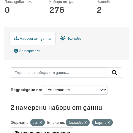
Последователи
Набори от данни
Членове
0
276
2
Набори от данни
Членове
За портала
Подреждане по
2 намерени набори от данни
Формати:
.tif
Етикети:
класове
карта
Филтриране на резултати