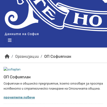
Данните на София
Организации
ОП Софияплан
ОП Софияплан
Софияплан e общинско предприятие, което отговаря за простра
нственото и стратегическо планиране на Столичната община.
прочетете повече