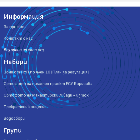
Информация
За проекта
Контакт с нас
Базиранo на
ckan.org
Набори
Зони от ПУП по член 16 (План за регулация)
Ортофото на пилотен проект ЕСУ Борисова
Ортофото на Манастирски ливади - изток
Прекратени концесии
Водосбори
Групи