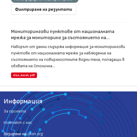
Филтриране на резултати
Мониторингови пунктове от националната
мрежа за мониторинг за състоянието на...
Наборът от данни съдържа информация за мониторингови
пунктове от националната мрежа за наблюдение на
състоянието на повърхностните водни тела, попадащи в
обхвата на Столична...
xlsx, excel, pdf
Информация
За проекта
Контакт с нас
Базиранo на
ckan.org