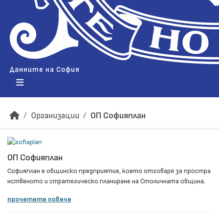
Данните на София
Организации
ОП Софияплан
ОП Софияплан
Софияплан e общинско предприятие, което отговаря за простра
нственото и стратегическо планиране на Столичната община.
прочетете повече