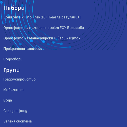
Набори
Зони от ПУП по член 16 (План за регулация)
Ортофото на пилотен проект ЕСУ Борисова
Ортофото на Манастирски ливади - изток
Прекратени концесии
Водосбори
Групи
Градоустройство
Мобилност
Вода
Сграден фонд
Зелена система