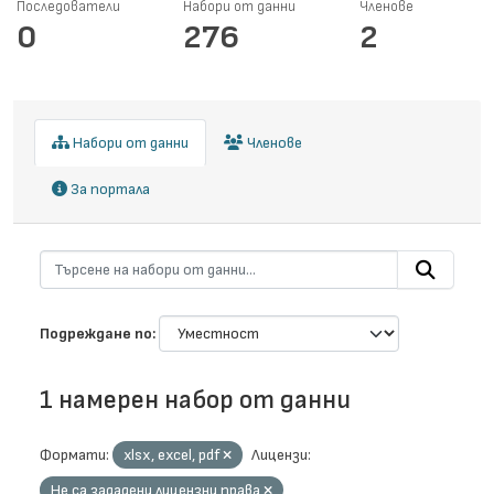
Последователи
Набори от данни
Членове
0
276
2
Набори от данни
Членове
За портала
Подреждане по
1 намерен набор от данни
Формати:
xlsx, excel, pdf
Лицензи:
Не са зададени лицензни права