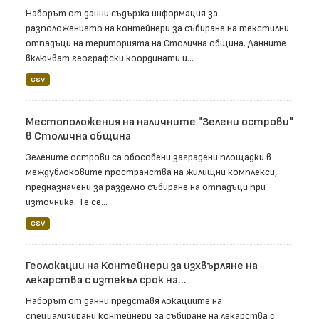
Наборът от данни съдържа информация за
разположението на контейнери за събиране на текстилни
отпадъци на територията на Столична община. Данните
включват географски координати и...
CSV
Местоположения на наличните "Зелени острови"
в Столична община
Зелените острови са обособени заградени площадки в
междублоковите пространства на жилищни комплекси,
предназначени за разделно събиране на отпадъци при
източника. Те се...
CSV
Геолокации на Контейнери за изхвърляне на
лекарства с изтекъл срок на...
Наборът от данни представя локациите на
специализирани контейнери за събиране на лекарства с