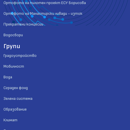
Ортофото на пилотен проект ЕСУ Борисова
Ортофото на Манастирски ливади - изток
Прекратени концесии
Водосбори
Групи
Градоустройство
Мобилност
Вода
Сграден фонд
Зелена система
Образование
Климат