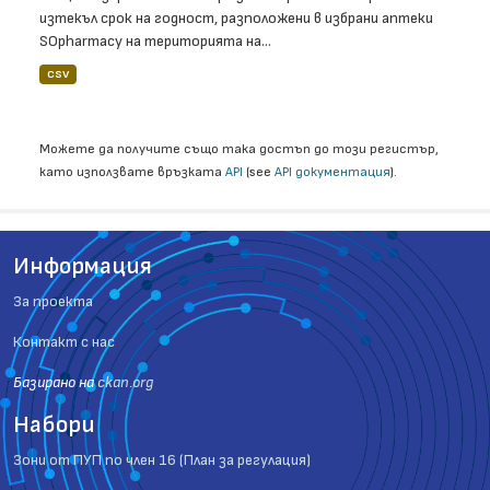
изтекъл срок на годност, разположени в избрани аптеки
SOpharmacy на територията на...
CSV
Можете да получите също така достъп до този регистър,
като използвате връзката
API
(see
API документация
).
Информация
За проекта
Контакт с нас
Базиранo на
ckan.org
Набори
Зони от ПУП по член 16 (План за регулация)