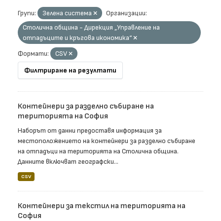
Групи:
Зелена система
Организации:
Столична община - Дирекция „Управление на
отпадъците и кръгова икономика“
Формати:
CSV
Филтриране на резултати
Контейнери за разделно събиране на
територията на София
Наборът от данни предоставя информация за
местоположението на контейнери за разделно събиране
на отпадъци на територията на Столична община.
Данните включват географски...
CSV
Контейнери за текстил на територията на
София