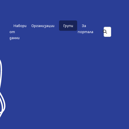
Набори
Организации
Групи
За
от
портала
данни