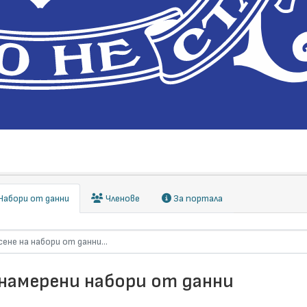
абори от данни
Членове
За портала
 намерени набори от данни