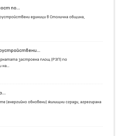
ст по...
оустройствени единици в Столична община,
доустройствени...
ърнатата застроена площ (РЗП) по
на...
...
е (енергийно обновени) жилищни сгради, агрегирана