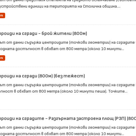
устройствени единици на територията на Столична община....
ON
роиди на сгради - брой жители (800м)
ът от данни съдържа центроидите (точкови геометрии) на сградите в
одната достъпност в обхват от 800 метра (около 10 минути...
ON
роиди на сгради (800м) (без тежест)
ът от данни съдържа центроидите (точкови геометрии) на сградите 
пност в обхват от 800 метра (около 10 минути пеша). Точките...
роиди на сградите - Разгърната застроена площ (РЗП) (80
ът от данни съдържа центроидите (точкови геометрии) на сградите в
одната достъпност в обхват от 800 метра (около 10 минути...