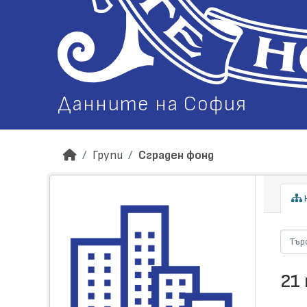
Данните на София
Групи
Сграден фонд
Н
21