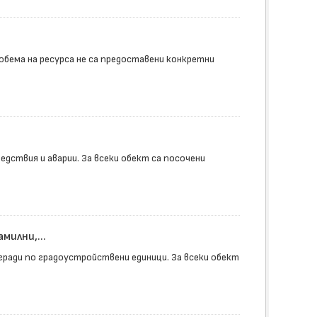
обема на ресурса не са предоставени конкретни
дствия и аварии. За всеки обект са посочени
илни,...
ради по градоустройствени единици. За всеки обект