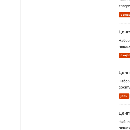
градо
GeoJS
Цент
Набор
пешех
GeoJS
Цент
Набор
достъ
JSON
Цент
Набор
пешех