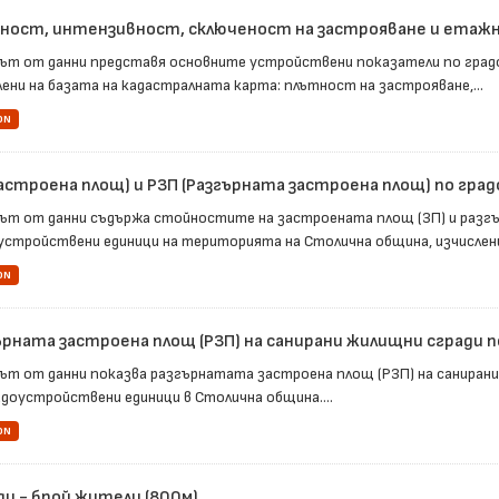
ност, интензивност, сключеност на застрояване и етажно
ът от данни представя основните устройствени показатели по град
лени на базата на кадастралната карта: плътност на застрояване,...
ON
Застроена площ) и РЗП (Разгърната застроена площ) по гра
ът от данни съдържа стойностите на застроената площ (ЗП) и разг
устройствени единици на територията на Столична община, изчислени 
ON
ърната застроена площ (РЗП) на санирани жилищни сгради по
ът от данни показва разгърнатата застроена площ (РЗП) на саниранит
адоустройствени единици в Столична община....
ON
ди - брой жители (800м)