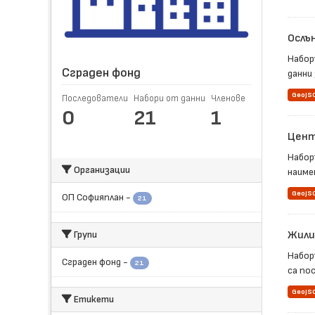
Ослъ
Набор
Сграден фонд
данни
GeoJS
Последователи
Набори от данни
Членове
0
21
1
Цент
Набор
Организации
наимен
GeoJS
ОП Софияплан
-
21
Групи
Жили
Набор
Сграден фонд
-
21
са пос
GeoJS
Етикети