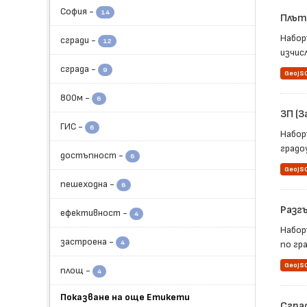
София
-
14
Плът
Набор
сгради
-
12
изчис
сграда
-
9
GeoJS
800м
-
6
ЗП (
ГИС
-
6
Набор
градо
достъпност
-
6
GeoJS
пешеходна
-
6
Разг
ефективност
-
4
Набор
застроена
-
4
по гр
GeoJS
площ
-
4
Показване на още Етикети
Сгра