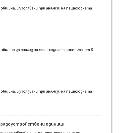
 община, използвани при анализи на пешеходната
 община за анализ на пешеходната достъпност в
 община, използвани при анализи на пешеходната
 градоустройствени единици
 засенчване) на жилищата, агрегирана по