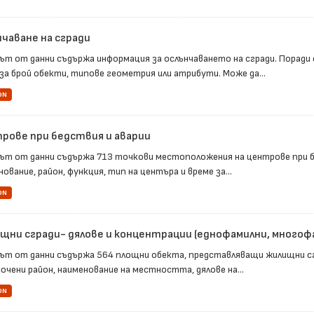
нчаване на сгради
ът от данни съдържа информация за ослънчаването на сгради. Поради 
 за брой обекти, типове геометрия или атрибути. Може да...
ON
рове при бедствия и аварии
ът от данни съдържа 713 точкови местоположения на центрове при бе
ование, район, функция, тип на центъра и време за...
ON
щни сгради- дялове и концентрации (еднофамилни, многофам
ът от данни съдържа 564 площни обекта, представляващи жилищни сг
очени район, наименование на местността, дялове на...
ON