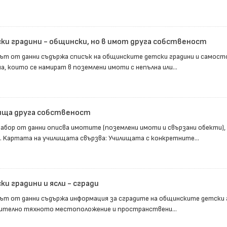
ки градини - общински, но в имот друга собственост
ът от данни съдържа списък на общинските детски градини и самост
а, които се намират в поземлени имоти с непълна или...
ища друга собственост
набор от данни описва имотите (поземлени имоти и свързани обекти),
. Kартата на училищата свързва: Училищата с конкретните...
и градини и ясли - сгради
ът от данни съдържа информация за сградите на общинските детски г
ително тяхното местоположение и пространствени...