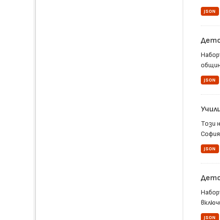
JSON
Детс
Набор
общин
JSON
Учил
Този 
София
JSON
Детск
Набор
включ
JSON