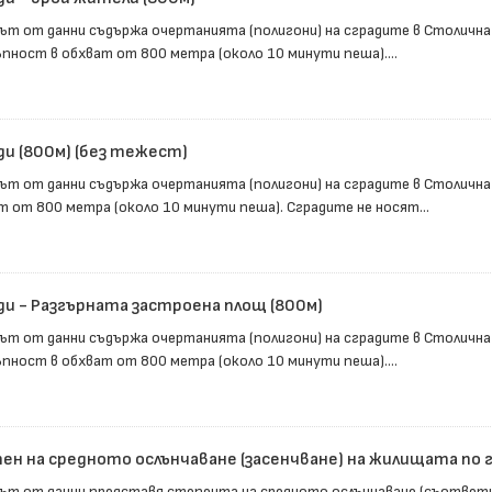
ът от данни съдържа очертанията (полигони) на сградите в Столична
пност в обхват от 800 метра (около 10 минути пеша)....
ди (800м) (без тежест)
ът от данни съдържа очертанията (полигони) на сградите в Столична
т от 800 метра (около 10 минути пеша). Сградите не носят...
ди - Разгърната застроена площ (800м)
ът от данни съдържа очертанията (полигони) на сградите в Столична
пност в обхват от 800 метра (около 10 минути пеша)....
ен на средното ослънчаване (засенчване) на жилищата по
ът от данни представя степента на средното ослънчаване (съответно