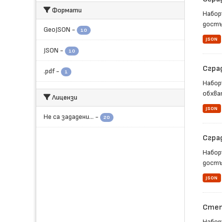
Формати
Набор
достъ
GeoJSON
-
10
JSON
JSON
-
10
Сгра
.pdf
-
1
Набор
обхва
Лицензи
JSON
Не са зададени...
-
20
Сгра
Набор
достъ
JSON
Степ
Набор