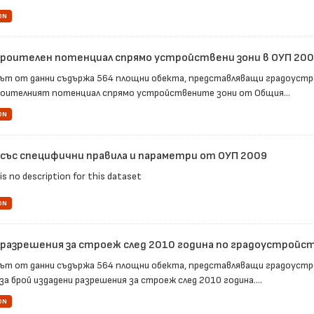
ON
роителен потенциал спрямо устройствени зони в ОУП 2009
ът от данни съдържа 564 площни обекта, представляващи градоустро
оителният потенциал спрямо устройствените зони от Общия...
ON
 със специфични правила и параметри от ОУП 2009
is no description for this dataset
ON
 разрешения за строеж след 2010 година по градоустройс
ът от данни съдържа 564 площни обекта, представляващи градоустро
за брой издадени разрешения за строеж след 2010 година....
ON