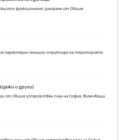
аващото функционално зониране от Общия
на характерни селищни структури на територията
йзажи и други)
ии от Общия устройствен план на София, включващи
ствени зони от Общия устройствен план на София