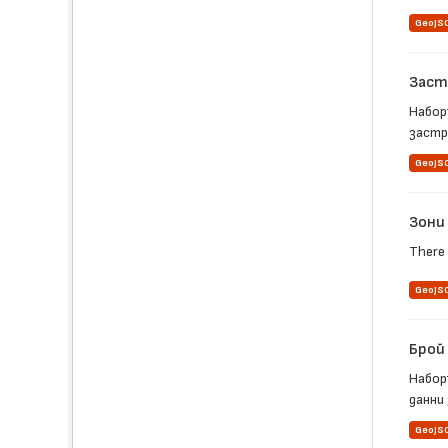
GeoJS
Заст
Набор
застр
GeoJS
Зони
There 
GeoJS
Брой
Набор
данни 
GeoJS