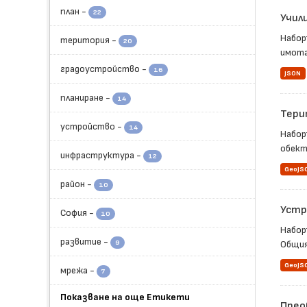
план
-
22
Учил
Набор
територия
-
20
имота,
градоустройство
-
16
JSON
планиране
-
14
Тери
устройство
-
14
Набор
обект
инфраструктура
-
12
GeoJS
район
-
10
Устр
София
-
10
Набор
развитие
-
9
Общия
GeoJS
мрежа
-
7
Показване на още Етикети
Прео