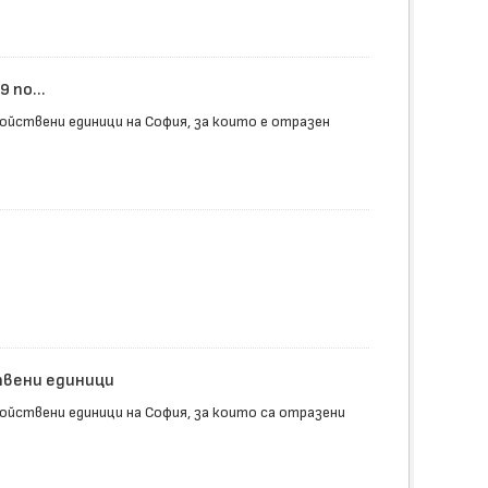
 по...
йствени единици на София, за които е отразен
твени единици
йствени единици на София, за които са отразени