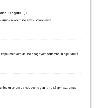
ствени единици
нкционалност по групи функции в
 характеристики по градоустройствени единици в
а всеки имот са посочени данни за квартала, стар