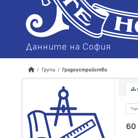
Данните на София
Групи
Градоустройство
Н
60