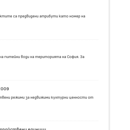
ектите са предвидени атрибути като номер на
а питейни води на територията на София. За
2009
твени режими за недвижими културни ценности от
стройствени единици