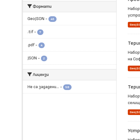
Формати
Набор
устро
GeoJSON
-
45
GeoJS
.tif
-
7
Тери
.pdf
-
4
Набор
JSON
-
на Со
2
GeoJS
Лицензи
Не са зададени...
-
Тери
58
Набор
селищ
GeoJS
Устр
Набор