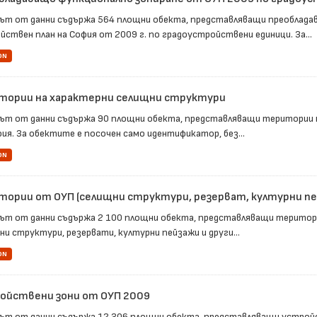
ът от данни съдържа 564 площни обекта, представляващи преоблад
йствен план на София от 2009 г. по градоустройствени единици. За...
ON
тории на характерни селищни структури
ът от данни съдържа 90 площни обекта, представляващи територии 
фия. За обектите е посочен само идентификатор, без...
ON
тории от ОУП (селищни структури, резерват, културни пе
ът от данни съдържа 2 100 площни обекта, представляващи територ
ни структури, резервати, културни пейзажи и други...
ON
ойствени зони от ОУП 2009
ът от данни съдържа 12 306 площни обекта, представляващи устрой