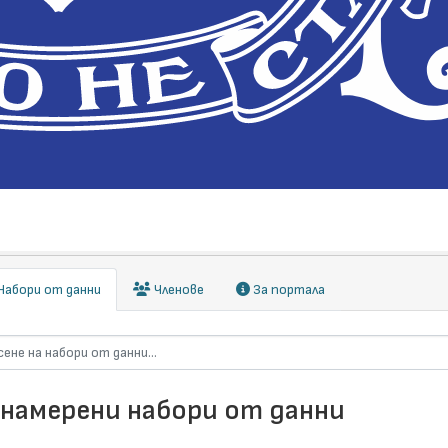
абори от данни
Членове
За портала
 намерени набори от данни