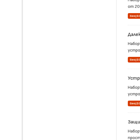
от 200
GeoJS
Дале
Набор
устрой
GeoJS
Устр
Набор
устро
GeoJS
Защи
Набор
прост