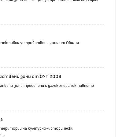
спективни устройствени зони от Общия
йствени зони от ОУП 2009
твени зони, пресечени с далекоперспективните
а
 територии на културно-исторически
...