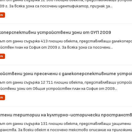
9 г. За всяка зона са посочени идентификатор, признак за...
ON
коперспективни устройствени зони от ОУП 2009
ът от данни съдържа 413 площни обекта, представляващи далекопер
ствен план на София от 2009 г. За всяка зона са посочени...
ON
ойствени зони пресечени с далекоперспективните устро
ът от данни съдържа 12 711 площни обекта, представляващи устройс
йствени зони от Общия устройствен план на София от 2009...
ON
тени територии на културно-исторически пространств
ът от данни съдържа 131 площни обекта, представляващи защитени
ранства. За всеки обект е посочено текстово описание на приложимия