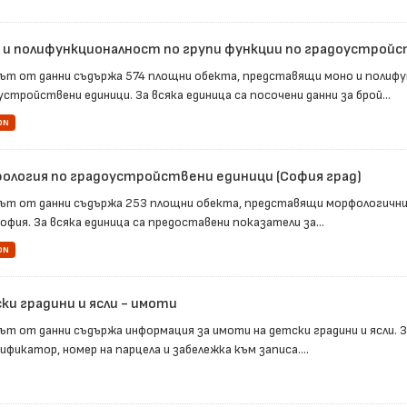
 и полифункционалност по групи функции по градоустрой
ът от данни съдържа 574 площни обекта, представящи моно и полифу
стройствени единици. За всяка единица са посочени данни за брой...
ON
ология по градоустройствени единици (София град)
ът от данни съдържа 253 площни обекта, представящи морфологични
офия. За всяка единица са предоставени показатели за...
ON
ки градини и ясли - имоти
ът от данни съдържа информация за имоти на детски градини и ясли. З
фикатор, номер на парцела и забележка към записа....