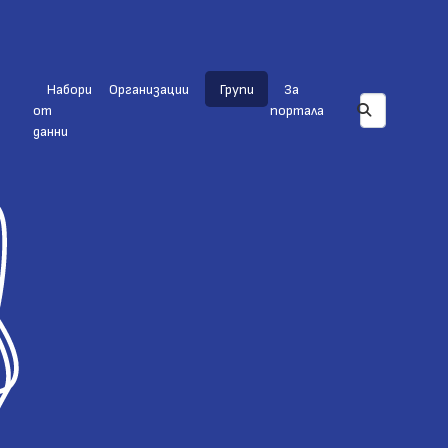
Набори
Организации
Групи
За
от
портала
данни