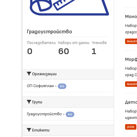
Моно
Набор
Градоустройство
градоу
GeoJS
Последователи
Набори от данни
Членове
0
60
1
Морф
Набор
Организации
град С
GeoJS
ОП Софияплан
-
60
Групи
Детс
Набор
Градоустройство
-
60
иденти
JSON
Етикети