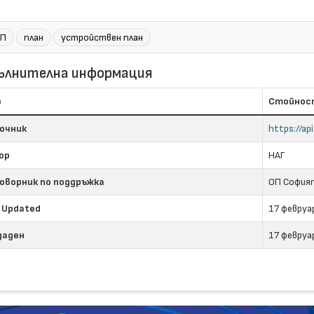
П
план
устройствен план
ълнителна информация
е
Стойнос
очник
https://ap
ор
НАГ
оворник по поддръжка
ОП София
 Updated
17 февруа
даден
17 февруа