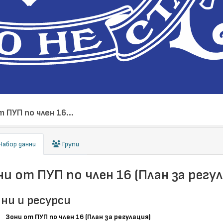
 ПУП по член 16...
абор данни
Групи
ни от ПУП по член 16 (План за регу
ни и ресурси
Зони от ПУП по член 16 (План за регулация)