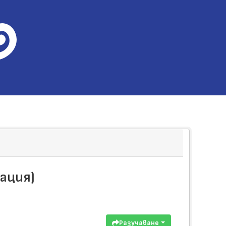
лация)
Разучаване