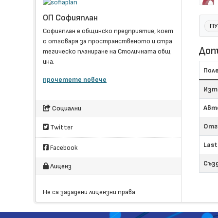
ОП Софияплан
ПУ
Софияплан e общинско предприятие, коет
о отговаря за пространственото и стра
Доп
тегическо планиране на Столичната общ
ина.
Пол
прочетете повече
Изт
Авт
Социални
Отг
Twitter
Last
Facebook
Съз
Лиценз
Не са зададени лицензни права