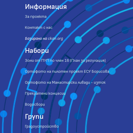
Информация
За проекта
Контакт с нас
Базиранo на
ckan.org
Набори
Зони от ПУП по член 16 (План за регулация)
Ортофото на пилотен проект ЕСУ Борисова
Ортофото на Манастирски ливади - изток
Прекратени концесии
Водосбори
Групи
Градоустройство