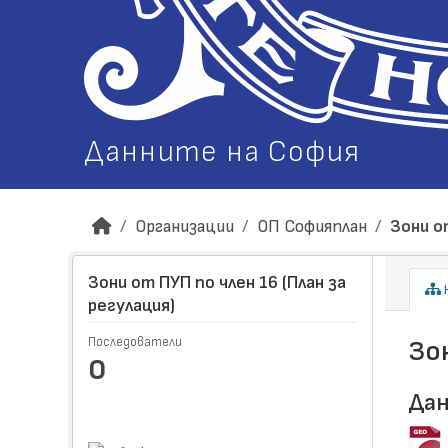
Данните на София
Организации
ОП Софияплан
Зони от
Зони от ПУП по член 16 (План за
Н
регулация)
Последователи
Зо
0
Дан