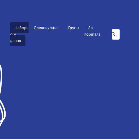
Набори
Организации
Групи
За
от
портала
данни