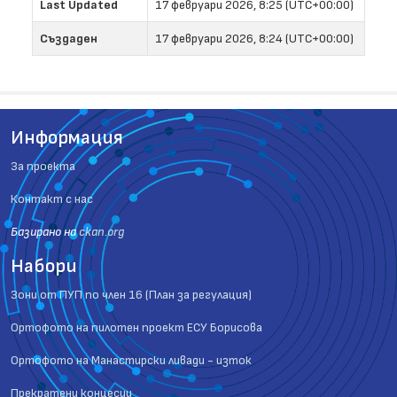
Last Updated
17 февруари 2026, 8:25 (UTC+00:00)
Създаден
17 февруари 2026, 8:24 (UTC+00:00)
Информация
За проекта
Контакт с нас
Базиранo на
ckan.org
Набори
Зони от ПУП по член 16 (План за регулация)
Ортофото на пилотен проект ЕСУ Борисова
Ортофото на Манастирски ливади - изток
Прекратени концесии