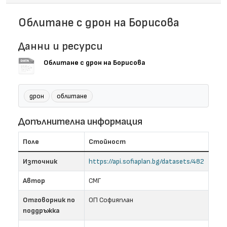
Облитане с дрон на Борисова
Данни и ресурси
Облитане с дрон на Борисова
дрон
облитане
Допълнителна информация
Поле
Стойност
Източник
https://api.sofiaplan.bg/datasets/482
Автор
СМГ
Отговорник по
ОП Софияплан
поддръжка