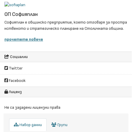
ОП Софияплан
Софияплан e общинско предприятие, което отговаря за простра
нственото и стратегическо планиране на Столичната община.
прочетете повече
Социални
Twitter
Facebook
Лиценз
Не са зададени лицензни права
Набор данни
Групи