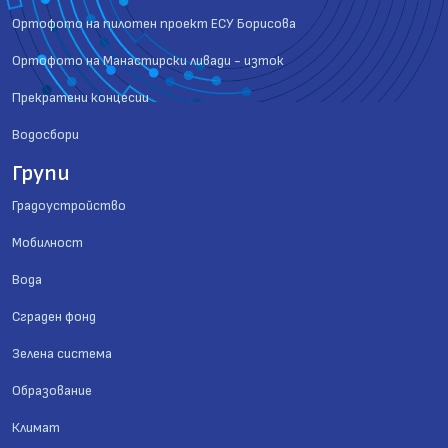
Ортофото на пилотен проект ЕСУ Борисова
Ортофото на Манастирски ливади - изток
Прекратени концесии
Водосбори
Групи
Градоустройство
Мобилност
Вода
Сграден фонд
Зелена система
Образование
Климат