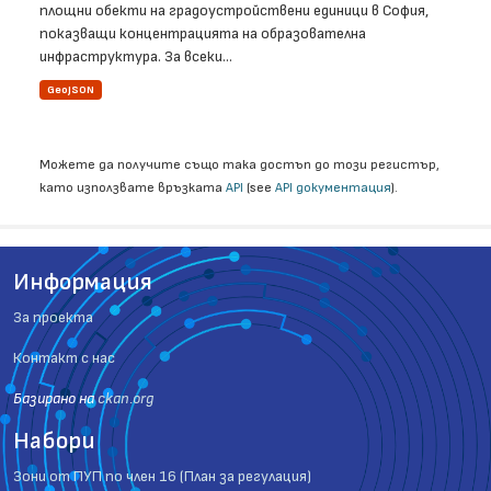
площни обекти на градоустройствени единици в София,
показващи концентрацията на образователна
инфраструктура. За всеки...
GeoJSON
Можете да получите също така достъп до този регистър,
като използвате връзката
API
(see
API документация
).
Информация
За проекта
Контакт с нас
Базиранo на
ckan.org
Набори
Зони от ПУП по член 16 (План за регулация)