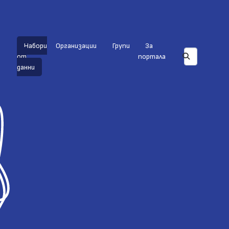
Набори
Организации
Групи
За
от
портала
данни