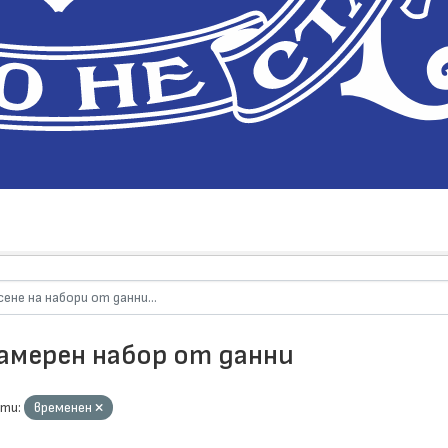
намерен набор от данни
ти:
временен