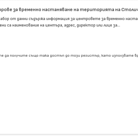
рове за временно настаняване на територията на Столи
набор от данни съдържа информация за центровете за временно наста
ни са наименование на центъра, адрес, директор или лице за...
е да получите също така достъп до този регистър, като използвате 