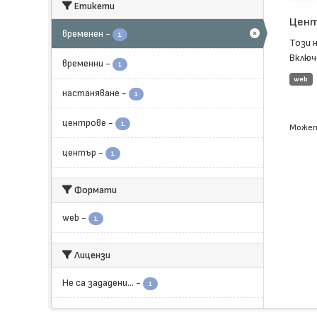
Етикети
Цент
временен
-
1
Този 
Включе
временни
-
1
web
настаняване
-
1
центрове
-
1
Может
център
-
1
Формати
web
-
1
Лицензи
Не са зададени...
-
1