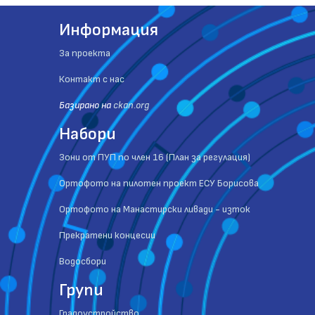
Информация
За проекта
Контакт с нас
Базиранo на
ckan.org
Набори
Зони от ПУП по член 16 (План за регулация)
Ортофото на пилотен проект ЕСУ Борисова
Ортофото на Манастирски ливади - изток
Прекратени концесии
Водосбори
Групи
Градоустройство