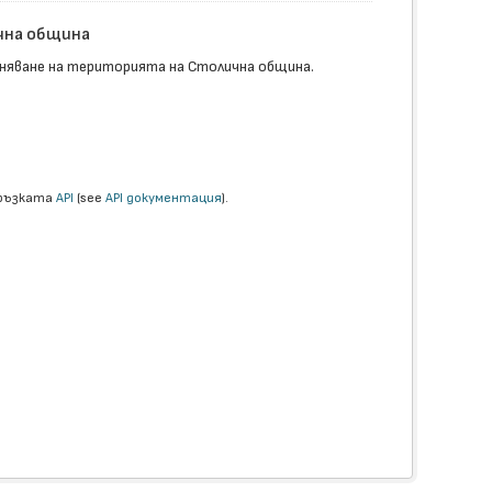
чна община
няване на територията на Столична община.
връзката
API
(see
API документация
).