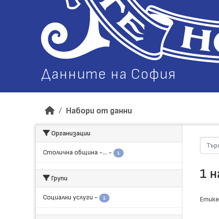
Данните на София
Набори от данни
Организации
Столична община -...
-
1
1 
Групи
Социални услуги
-
1
Етике