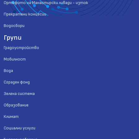
Ортофото на Манастирски ливади - изток
Прекратени концесии
Водосбори
Групи
Градоустройство
Мобилност
Вода
Сграден фонд
Зелена система
Образование
Климат
Социални услуги