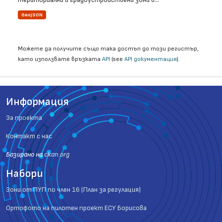
GeoJSON
Можете да получите също така достъп до този регистър,
като използвате връзката
API
(see
API документация
).
Информация
За проекта
Контакт с нас
Базиранo на
ckan.org
Набори
Зони от ПУП по член 16 (План за регулация)
Ортофото на пилотен проект ЕСУ Борисова