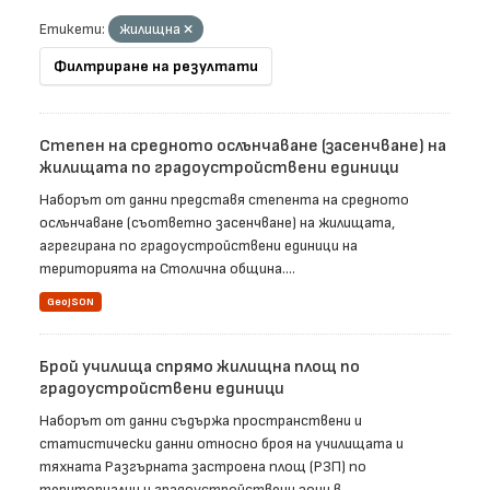
Етикети:
жилищна
Филтриране на резултати
Степен на средното ослънчаване (засенчване) на
жилищата по градоустройствени единици
Наборът от данни представя степента на средното
ослънчаване (съответно засенчване) на жилищата,
агрегирана по градоустройствени единици на
територията на Столична община....
GeoJSON
Брой училища спрямо жилищна площ по
градоустройствени единици
Наборът от данни съдържа пространствени и
статистически данни относно броя на училищата и
тяхната Разгърната застроена площ (РЗП) по
териториални и градоустройствени зони в...