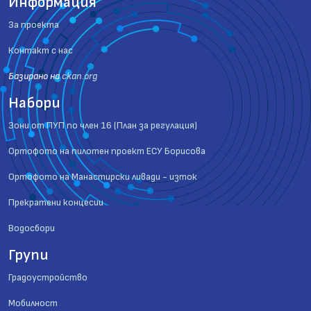
Информация
За проекта
Контакт с нас
Базиранo на
ckan.org
Набори
Зони от ПУП по член 16 (План за регулация)
Ортофото на пилотен проект ЕСУ Борисова
Ортофото на Манастирски ливади - изток
Прекратени концесии
Водосбори
Групи
Градоустройство
Мобилност