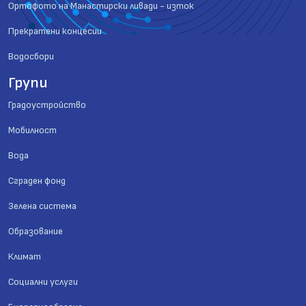
Ортофото на Манастирски ливади - изток
Прекратени концесии
Водосбори
Групи
Градоустройство
Мобилност
Вода
Сграден фонд
Зелена система
Образование
Климат
Социални услуги