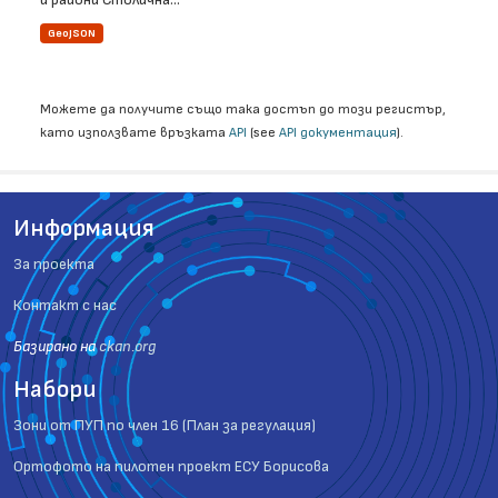
GeoJSON
Можете да получите също така достъп до този регистър,
като използвате връзката
API
(see
API документация
).
Информация
За проекта
Контакт с нас
Базиранo на
ckan.org
Набори
Зони от ПУП по член 16 (План за регулация)
Ортофото на пилотен проект ЕСУ Борисова