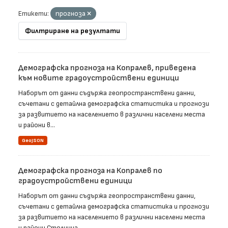
Етикети:
прогноза
Филтриране на резултати
Демографска прогноза на Копралев, приведена
към новите градоустройствени единици
Наборът от данни съдържа геопространствени данни,
съчетани с детайлна демографска статистика и прогнози
за развитието на населението в различни населени места
и райони в...
GeoJSON
Демографска прогноза на Копралев по
градоустройствени единици
Наборът от данни съдържа геопространствени данни,
съчетани с детайлна демографска статистика и прогнози
за развитието на населението в различни населени места
и райони Столична...