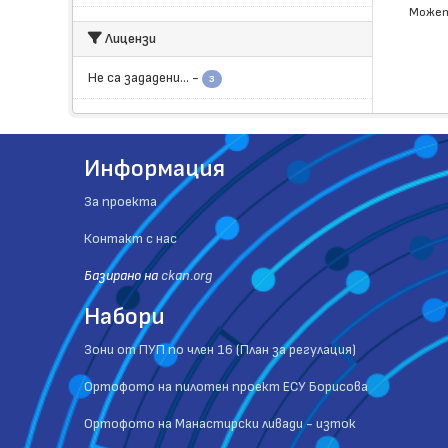
Может
Лицензи
Не са зададени...
-
3
Информация
За проекта
Контакт с нас
Базиранo на
ckan.org
Набори
Зони от ПУП по член 16 (План за регулация)
Ортофото на пилотен проект ЕСУ Борисова
Ортофото на Манастирски ливади - изток