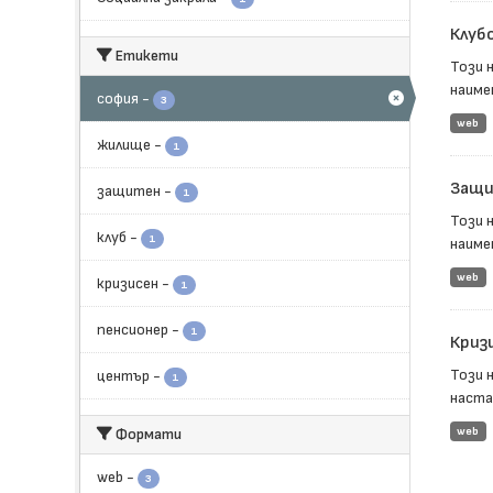
Клуб
Етикети
Този 
наимен
софия
-
3
web
жилище
-
1
Защи
защитен
-
1
Този 
клуб
-
1
наиме
web
кризисен
-
1
пенсионер
-
1
Криз
Този 
център
-
1
настан
Формати
web
web
-
3