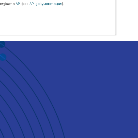
връзката
API
(see
API документация
).