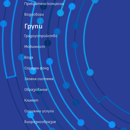
Прекратени концесии
Водосбори
Групи
Градоустройство
Мобилност
Вода
Сграден фонд
Зелена система
Образование
Климат
Социални услуги
Биоразнообразие