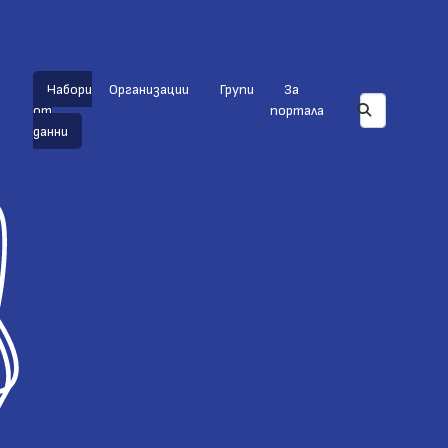
Набори
Организации
Групи
За
от
портала
данни