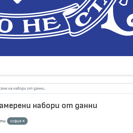
намерени набори от данни
ти:
софия