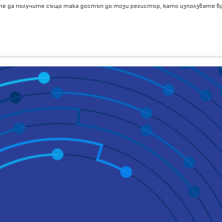
е да получите също така достъп до този регистър, като използвате 