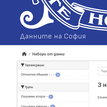
Данните на София
Набори от данни
Организации
Столична община -...
-
3
3 
Групи
Социални услуги
-
2
Етике
Социална закрила
-
1