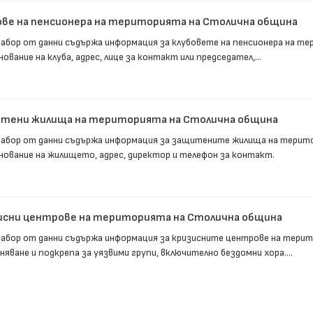
ове на пенсионера на територията на Столична община
набор от данни съдържа информация за клубовете на пенсионера на те
ование на клуба, адрес, лице за контакт или председател,...
тени жилища на територията на Столична община
набор от данни съдържа информация за защитените жилища на терито
нование на жилището, адрес, директор и телефон за контакт.
исни центрове на територията на Столична община
набор от данни съдържа информация за кризисните центрове на тери
яване и подкрепа за уязвими групи, включително бездомни хора....