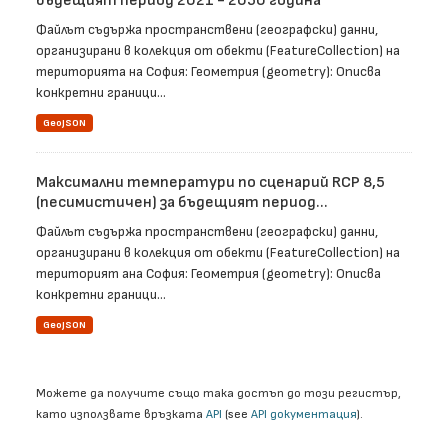
бъдещият период 2021 - 2050 година
Файлът съдържа пространствени (географски) данни,
организирани в колекция от обекти (FeatureCollection) на
територията на София: Геометрия (geometry): Описва
конкретни граници...
GeoJSON
Максимални температури по сценарий RCP 8,5
(песимистичен) за бъдещият период...
Файлът съдържа пространствени (географски) данни,
организирани в колекция от обекти (FeatureCollection) на
територият ана София: Геометрия (geometry): Описва
конкретни граници...
GeoJSON
Можете да получите също така достъп до този регистър,
като използвате връзката
API
(see
API документация
).