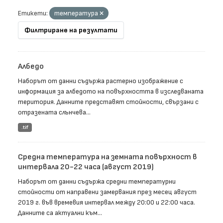
Етикети:
температура
Филтриране на резултати
Албедо
Наборът от данни съдържа растерно изображение с
информация за албедото на повърхността в изследваната
територия. Данните представят стойности, свързани с
отразената слънчева...
.tif
Средна температура на земната повърхност в
интервала 20-22 часа (август 2019)
Наборът от данни съдържа средни температурни
стойности от направени замервания през месец август
2019 г. във времевия интервал между 20:00 и 22:00 часа.
Данните са актуални към...