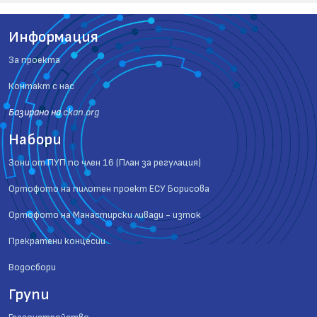
Информация
За проекта
Контакт с нас
Базиранo на
ckan.org
Набори
Зони от ПУП по член 16 (План за регулация)
Ортофото на пилотен проект ЕСУ Борисова
Ортофото на Манастирски ливади - изток
Прекратени концесии
Водосбори
Групи