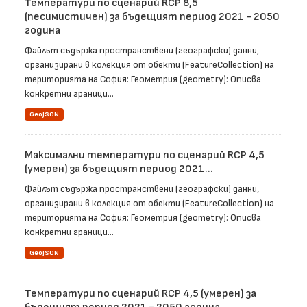
Температури по сценарий RCP 8,5
(песимистичен) за бъдещият период 2021 - 2050
година
Файлът съдържа пространствени (географски) данни,
организирани в колекция от обекти (FeatureCollection) на
територията на София: Геометрия (geometry): Описва
конкретни граници...
GeoJSON
Максимални температури по сценарий RCP 4,5
(умерен) за бъдещият период 2021...
Файлът съдържа пространствени (географски) данни,
организирани в колекция от обекти (FeatureCollection) на
територията на София: Геометрия (geometry): Описва
конкретни граници...
GeoJSON
Температури по сценарий RCP 4,5 (умерен) за