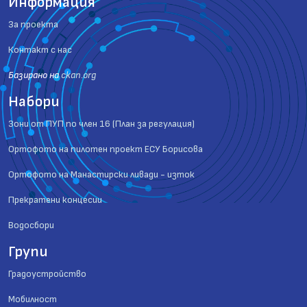
Информация
За проекта
Контакт с нас
Базиранo на
ckan.org
Набори
Зони от ПУП по член 16 (План за регулация)
Ортофото на пилотен проект ЕСУ Борисова
Ортофото на Манастирски ливади - изток
Прекратени концесии
Водосбори
Групи
Градоустройство
Мобилност