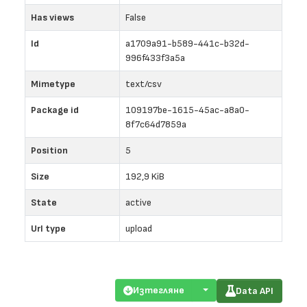
Has views
False
Id
a1709a91-b589-441c-b32d-
996f433f3a5a
Mimetype
text/csv
Package id
109197be-1615-45ac-a8a0-
8f7c64d7859a
Position
5
Size
192,9 KiB
State
active
Url type
upload
Изтегляне
Data API