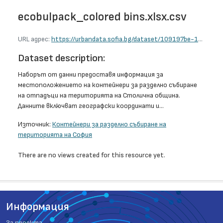
ecobulpack_colored bins.xlsx.csv
URL адрес:
https://urbandata.sofia.bg/dataset/109197be-1615-45ac-a8a0-8f7c64d7859a/resource/a1709a91-b589-441c-b32d-996f433f3a5a/download/ecobulpack_colored-bins.xlsx.csv
Dataset description:
Наборът от данни предоставя информация за
местоположението на контейнери за разделно събиране
на отпадъци на територията на Столична община.
Данните включват географски координати и...
Източник:
Контейнери за разделно събиране на
територията на София
There are no views created for this resource yet.
Информация
За проекта