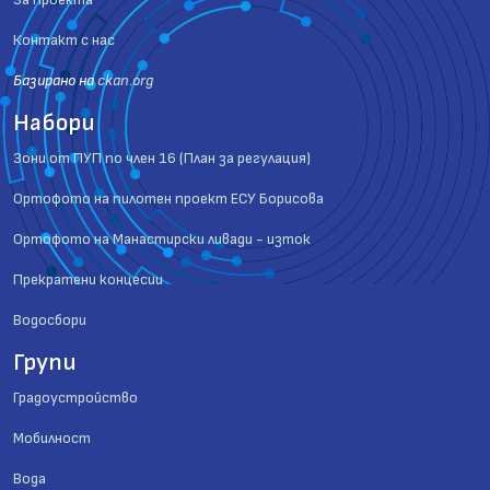
Контакт с нас
Базиранo на
ckan.org
Набори
Зони от ПУП по член 16 (План за регулация)
Ортофото на пилотен проект ЕСУ Борисова
Ортофото на Манастирски ливади - изток
Прекратени концесии
Водосбори
Групи
Градоустройство
Мобилност
Вода