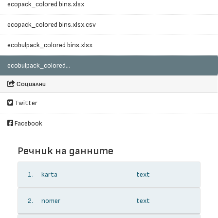
ecopack_colored bins.xlsx
ecopack_colored bins.xlsx.csv
ecobulpack_colored bins.xlsx
ecobulpack_colored...
Социални
Twitter
Facebook
Речник на данните
1.
karta
text
2.
nomer
text