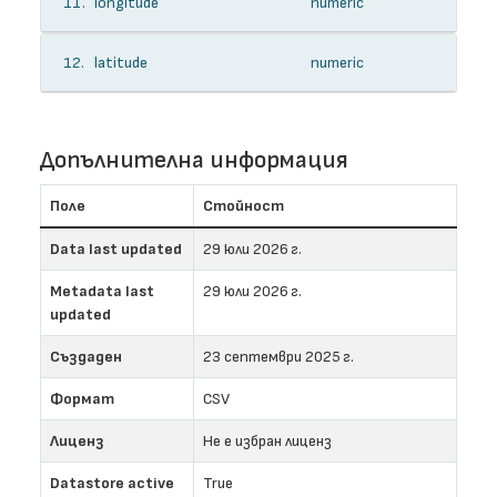
11.
longitude
numeric
12.
latitude
numeric
Допълнителна информация
Поле
Стойност
Data last updated
29 юли 2026 г.
Metadata last
29 юли 2026 г.
updated
Създаден
23 септември 2025 г.
Формат
CSV
Лиценз
Не е избран лиценз
Datastore active
True