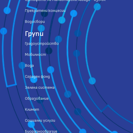
Прекратени концесии
Водосбори
Групи
Градоустройство
Мобилност
Вода
Сграден фонд
Зелена система
Образование
Климат
Социални услуги
Биоразнообразие