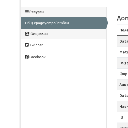
Ресурси
До
Общ градоустройствен...
Пол
Социални
Data
Twitter
Meta
Facebook
Съз
Фор
Лиц
Data
Has 
Id