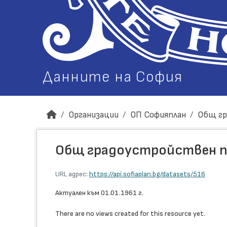
Данните на София
Организации
ОП Софияплан
Общ гр
Общ градоустройствен пла
URL адрес:
https://api.sofiaplan.bg/datasets/516
Актуален към 01.01.1961 г.
There are no views created for this resource yet.