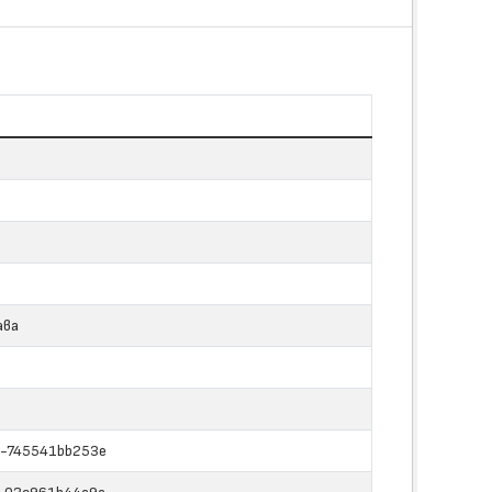
ава
-745541bb253e