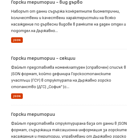
Горски територии - вид дърво
Наборът от данни съдържа конкретните биометрични,
количествени и качествени характеристики на всяко
насаждение по дървесни видове в рамките на даден отдел и
подотдел на Държавно...
JSON
Горски територии - секции
Файлът представлява номенклатурен (справочен) списък в
JSON формат, който дефинира Горскостопанските
участъци (ГСУ) в структурата на Държавно горско
стопанство (ДГС) „София“ (с...
JSON
Горски територии
Файлът представлява структурирана база от данни в JSON
формат, съдържаща таксационна информация за горските
насаждения и територии, управлявани от Държавно горско