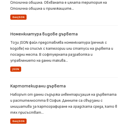
Столична община. Обхваната е цялата територия на
Столична община и прилежащите...
GeoJSON
Номенклатура видове дървета
Този JSON файл представлява номенклатура (речник с
кодове) на списък с категории или статуси на дървета и
посадни места. В софтуерната разработка и
управлението на данни такива...
JSON
Kартотекирани дървета
Наборът от данни съдържа инвентаризация на дърветата
и растителността в София. Данните са свързани с
инициатива за картографиране на градската среда, като в
тях присъстват...
GeoJSON