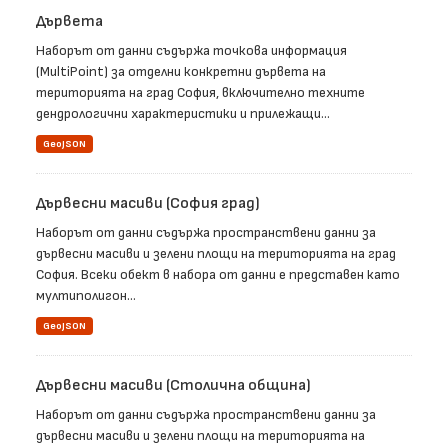
Дървета
Наборът от данни съдържа точкова информация
(MultiPoint) за отделни конкретни дървета на
територията на град София, включително техните
дендрологични характеристики и прилежащи...
GeoJSON
Дървесни масиви (София град)
Наборът от данни съдържа пространствени данни за
дървесни масиви и зелени площи на територията на град
София. Всеки обект в набора от данни е представен като
мултиполигон...
GeoJSON
Дървесни масиви (Столична община)
Наборът от данни съдържа пространствени данни за
дървесни масиви и зелени площи на територията на