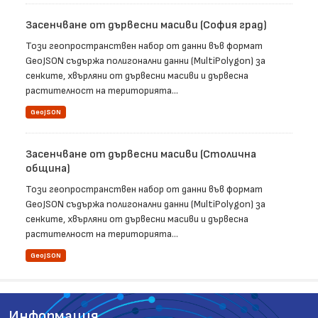
Засенчване от дървесни масиви (София град)
Този геопространствен набор от данни във формат
GeoJSON съдържа полигонални данни (MultiPolygon) за
сенките, хвърляни от дървесни масиви и дървесна
растителност на територията...
GeoJSON
Засенчване от дървесни масиви (Столична
община)
Този геопространствен набор от данни във формат
GeoJSON съдържа полигонални данни (MultiPolygon) за
сенките, хвърляни от дървесни масиви и дървесна
растителност на територията...
GeoJSON
Информация