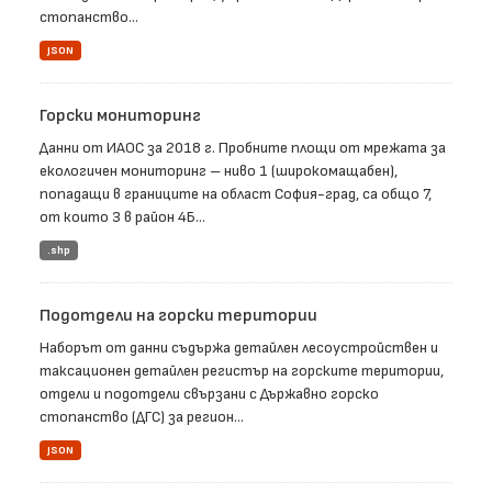
стопанство...
JSON
Горски мониторинг
Данни от ИАОС за 2018 г. Пробните площи от мрежата за
екологичен мониторинг – ниво 1 (широкомащабен),
попадащи в границите на област София-град, са общо 7,
от които 3 в район 4Б...
.shp
Подотдели на горски територии
Наборът от данни съдържа детайлен лесоустройствен и
таксационен детайлен регистър на горските територии,
отдели и подотдели свързани с Държавно горско
стопанство (ДГС) за регион...
JSON