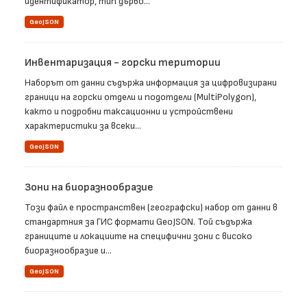
идентификатор, тип дърво...
GeoJSON
Инвентаризация - горски територии
Наборът от данни съдържа информация за цифровизирани
граници на горски отдели и подотдели (MultiPolygon),
както и подробни таксационни и устройствени
характеристики за всеки...
GeoJSON
Зони на биоразнообразие
Този файл е пространствен (географски) набор от данни в
стандартния за ГИС формати GeoJSON. Той съдържа
границите и локациите на специфични зони с високо
биоразнообразие и...
GeoJSON