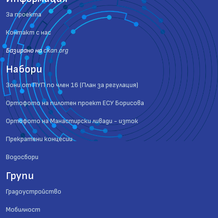
За проекта
Контакт с нас
Базиранo на
ckan.org
Набори
Зони от ПУП по член 16 (План за регулация)
Ортофото на пилотен проект ЕСУ Борисова
Ортофото на Манастирски ливади - изток
Прекратени концесии
Водосбори
Групи
Градоустройство
Мобилност