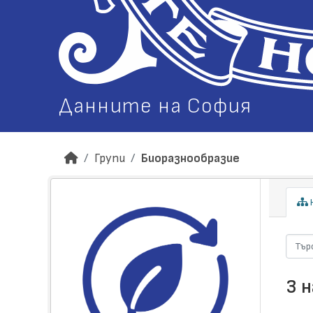
Данните на София
Групи
Биоразнообразие
Н
3 