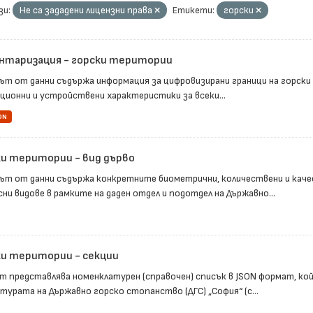
зи:
Не са зададени лицензни права
Етикети:
горски
нтаризация - горски територии
ът от данни съдържа информация за цифровизирани граници на горски о
ционни и устройствени характеристики за всеки...
ON
ки територии - вид дърво
ът от данни съдържа конкретните биометрични, количествени и каче
ни видове в рамките на даден отдел и подотдел на Държавно...
ки територии - секции
т представлява номенклатурен (справочен) списък в JSON формат, ко
турата на Държавно горско стопанство (ДГС) „София“ (с...