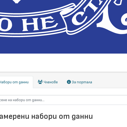
абори от данни
Членове
За портала
намерени набори от данни