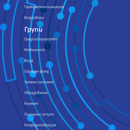
Прекратени концесии
Водосбори
Групи
Градоустройство
Мобилност
Вода
Сграден фонд
Зелена система
Образование
Климат
Социални услуги
Биоразнообразие