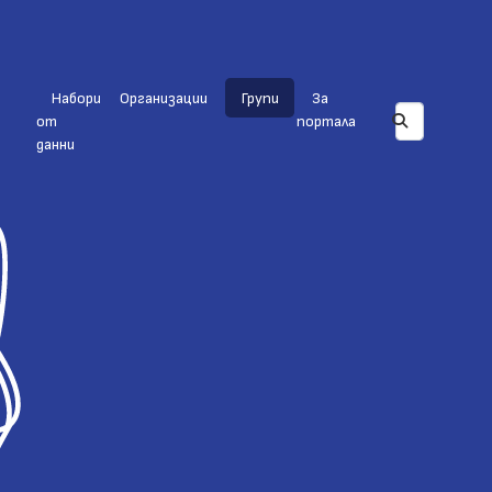
Набори
Организации
Групи
За
от
портала
данни