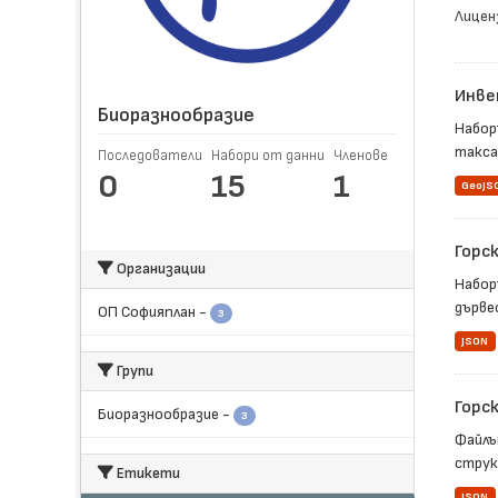
Лицен
Инве
Биоразнообразие
Набор
такса
Последователи
Набори от данни
Членове
0
15
1
GeoJS
Горс
Организации
Набор
дървес
ОП Софияплан
-
3
JSON
Групи
Горс
Биоразнообразие
-
3
Файлъ
струк
Етикети
JSON