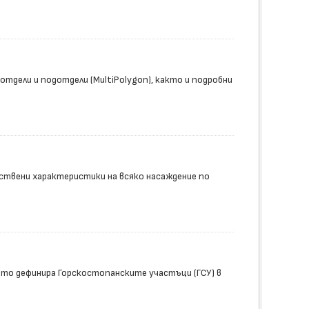
тдели и подотдели (MultiPolygon), както и подробни
ствени характеристики на всяко насаждение по
йто дефинира Горскостопанските участъци (ГСУ) в