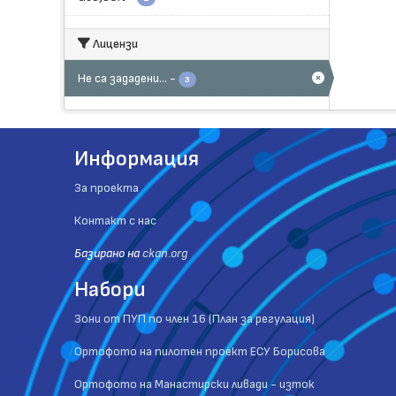
Лицензи
Не са зададени...
-
3
Информация
За проекта
Контакт с нас
Базиранo на
ckan.org
Набори
Зони от ПУП по член 16 (План за регулация)
Ортофото на пилотен проект ЕСУ Борисова
Ортофото на Манастирски ливади - изток