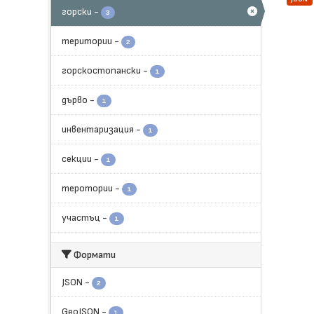
горски
-
3
територии
-
2
горскостопански
-
1
дърво
-
1
инвентаризация
-
1
секции
-
1
теротории
-
1
участъц
-
1
Формати
JSON
-
2
GeoJSON
-
1