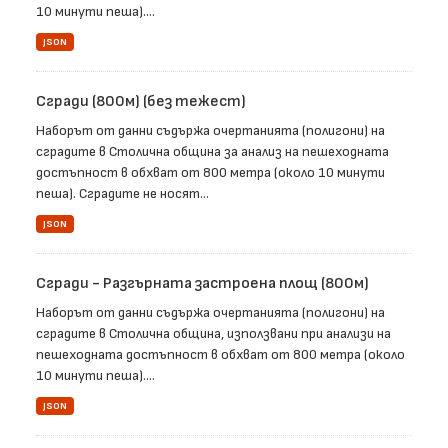
10 минути пеша)....
JSON
Сгради (800м) (без тежест)
Наборът от данни съдържа очертанията (полигони) на
сградите в Столична община за анализ на пешеходната
достъпност в обхват от 800 метра (около 10 минути
пеша). Сградите не носят...
JSON
Сгради - Разгърната застроена площ (800м)
Наборът от данни съдържа очертанията (полигони) на
сградите в Столична община, използвани при анализи на
пешеходната достъпност в обхват от 800 метра (около
10 минути пеша)....
JSON