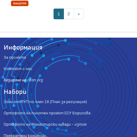
GeoJSON
1
2
»
Информация
За проекта
Контакт с нас
Базиранo на
ckan.org
Набори
Зони от ПУП по член 16 (План за регулация)
Ортофото на пилотен проект ЕСУ Борисова
Ортофото на Манастирски ливади - изток
Прекратени концесии