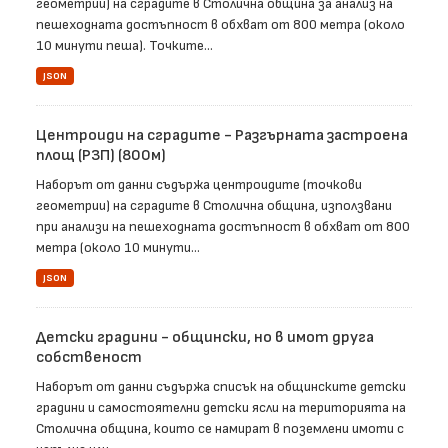
геометрии) на сградите в Столична община за анализ на
пешеходната достъпност в обхват от 800 метра (около
10 минути пеша). Точките...
JSON
Центроиди на сградите - Разгърната застроена
площ (РЗП) (800м)
Наборът от данни съдържа центроидите (точкови
геометрии) на сградите в Столична община, използвани
при анализи на пешеходната достъпност в обхват от 800
метра (около 10 минути...
JSON
Детски градини - общински, но в имот друга
собственост
Наборът от данни съдържа списък на общинските детски
градини и самостоятелни детски ясли на територията на
Столична община, които се намират в поземлени имоти с