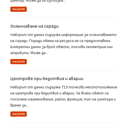
център. Може да се използва...
GeoJSON
Ослънчаване на сгради
Наборът от данни съдържа информация за ослънчаването
на сгради. Поради обема на ресурса не са предоставени
конкретни данни за брой обекти, типове геометрия или
атрибути. Може да...
GeoJSON
Центрове при бедствия и аварии
Наборът от данни съдържа 713 точкови местоположения
на центрове при бедствия и аварии. За всеки обект са
посочени наименование, район, функция, тип на центъра и
време за...
GeoJSON