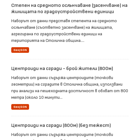
Степен на средното ослънчаване (засенчване) на
жилищата по градоустройствени единици
Наборът от данни представя степента на средното
ослънчаване (съответно засенчване) на жилищата,
агрегирана по градоустройствени единици на
територията на Столична община....
GeoJSON
Центроиди на сгради - брой жители (800м)
Наборът от данни съдържа центроидите (точкови
геометрии) на сградите в Столична община, използвани
при анализи на пешеходната достъпност в обхват от 800
метра (около 10 минути...
GeoJSON
Центроиди на сгради (800м) (без тежест)
Наборът от данни съдържа центроидите (точкови