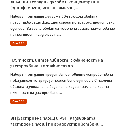
Жилищни сгради- дялове и концентрации
(еднофамилни, многофамилни,...
Наборът от данни съдържа 564 площни обекта,
представляващи жилищни сгради по градоустройствени
единици. За всеки обект са посочени район, наименование
на местността, дялове на...
GeoJSON
Плътност, интензивност, сключеност на
застрояване и етажност по...
Наборът от данни представя основните устройствени
показатели по градоустройствени единици в Столична
община, изчислени на базата на кадастралната карта:
плътност на застрояване,...
GeoJSON
ЗП (Застроена площ) и РЗП (Разгърната
застроена площ) по градоустройствени...