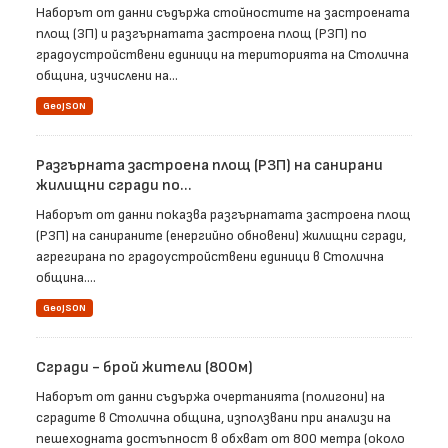
Наборът от данни съдържа стойностите на застроената
площ (ЗП) и разгърнатата застроена площ (РЗП) по
градоустройствени единици на територията на Столична
община, изчислени на...
GeoJSON
Разгърната застроена площ (РЗП) на санирани
жилищни сгради по...
Наборът от данни показва разгърнатата застроена площ
(РЗП) на санираните (енергийно обновени) жилищни сгради,
агрегирана по градоустройствени единици в Столична
община....
GeoJSON
Сгради - брой жители (800м)
Наборът от данни съдържа очертанията (полигони) на
сградите в Столична община, използвани при анализи на
пешеходната достъпност в обхват от 800 метра (около