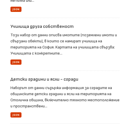
непълна или...
JSON
Училища друга собственост
Този набор от данни описва имотите (поземлени имоти и
свързани обекти), в които се намират училища на
територията на София. Kартата на училищата свързва:
Училищата с конкретните...
JSON
Детски градини и ясли - сгради
Наборът от данни съдържа информация за сградите на
общинските детски градини и ясли на територията на
Столична община, включително тяхното местоположение
и пространствени...
JSON