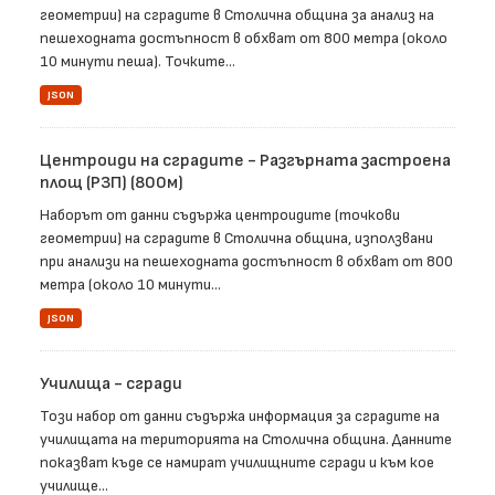
геометрии) на сградите в Столична община за анализ на
пешеходната достъпност в обхват от 800 метра (около
10 минути пеша). Точките...
JSON
Центроиди на сградите - Разгърната застроена
площ (РЗП) (800м)
Наборът от данни съдържа центроидите (точкови
геометрии) на сградите в Столична община, използвани
при анализи на пешеходната достъпност в обхват от 800
метра (около 10 минути...
JSON
Училища - сгради
Този набор от данни съдържа информация за сградите на
училищата на територията на Столична община. Данните
показват къде се намират училищните сгради и към кое
училище...