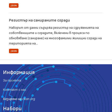
JSON
Регистър на санираните сгради
Наборът от данни съдържа регистър на сдруженията на
собствениците и сградите, включени в процеса по
обновяване (саниране) на многофамилни жилищни сгради на
територията на...
JSON
Информация
За проекта
Контакт с нас
Базиранo на
ckan.org
Набори