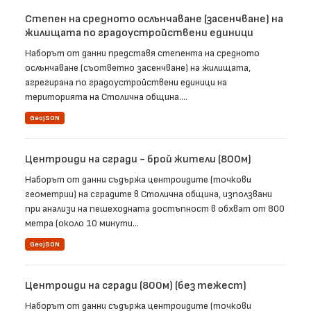
Степен на средното ослънчаване (засенчване) на
жилищата по градоустройствени единици
Наборът от данни представя степента на средното
ослънчаване (съответно засенчване) на жилищата,
агрегирана по градоустройствени единици на
територията на Столична община....
GeoJSON
Центроиди на сгради - брой жители (800м)
Наборът от данни съдържа центроидите (точкови
геометрии) на сградите в Столична община, използвани
при анализи на пешеходната достъпност в обхват от 800
метра (около 10 минути...
GeoJSON
Центроиди на сгради (800м) (без тежест)
Наборът от данни съдържа центроидите (точкови