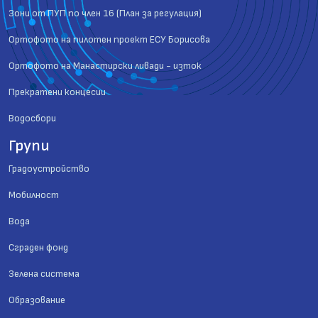
Зони от ПУП по член 16 (План за регулация)
Ортофото на пилотен проект ЕСУ Борисова
Ортофото на Манастирски ливади - изток
Прекратени концесии
Водосбори
Групи
Градоустройство
Мобилност
Вода
Сграден фонд
Зелена система
Образование