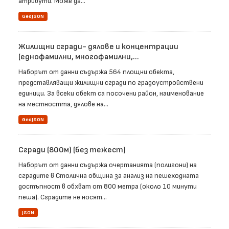
атрибути. Може да...
GeoJSON
Жилищни сгради- дялове и концентрации
(еднофамилни, многофамилни,...
Наборът от данни съдържа 564 площни обекта,
представляващи жилищни сгради по градоустройствени
единици. За всеки обект са посочени район, наименование
на местността, дялове на...
GeoJSON
Сгради (800м) (без тежест)
Наборът от данни съдържа очертанията (полигони) на
сградите в Столична община за анализ на пешеходната
достъпност в обхват от 800 метра (около 10 минути
пеша). Сградите не носят...
JSON