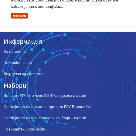
точков геопространствен слой, в който всеки обект е
локализиран с географски...
GeoJSON
Информация
За проекта
Контакт с нас
Базиранo на
ckan.org
Набори
Зони от ПУП по член 16 (План за регулация)
Ортофото на пилотен проект ЕСУ Борисова
Ортофото на Манастирски ливади - изток
Прекратени концесии