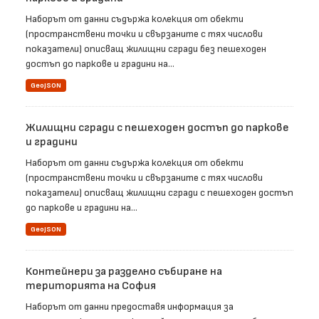
Наборът от данни съдържа колекция от обекти
(пространствени точки и свързаните с тях числови
показатели) описващ жилищни сгради без пешеходен
достъп до паркове и градини на...
GeoJSON
Жилищни сгради с пешеходен достъп до паркове
и градини
Наборът от данни съдържа колекция от обекти
(пространствени точки и свързаните с тях числови
показатели) описващ жилищни сгради с пешеходен достъп
до паркове и градини на...
GeoJSON
Контейнери за разделно събиране на
територията на София
Наборът от данни предоставя информация за