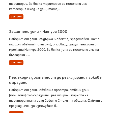
територии. За всяка територия са посочени име,
категория и код на защитата,...
GeoJSON
Защитени зони - Натура 2000
Наборът от данни съдържа 6 обекта, представени като
площни обекти (полигони), описващи защитени зони от
мрежата Натура 2000. За всяка зона са посочени име на
български и...
GeoJSON
Пешеходна достъпност до реализирани паркове
и градини
Наборът от данни обхваща пространствени зони
(полигони) около различни реализирани паркове на
територията на град София и Столична община. Файлът е
предназначен за използване в...