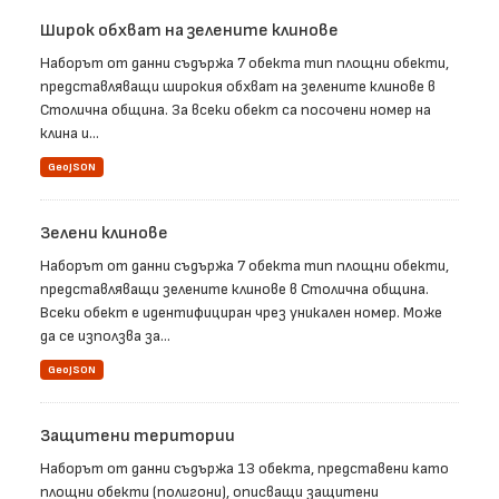
Широк обхват на зелените клинове
Наборът от данни съдържа 7 обекта тип площни обекти,
представляващи широкия обхват на зелените клинове в
Столична община. За всеки обект са посочени номер на
клина и...
GeoJSON
Зелени клинове
Наборът от данни съдържа 7 обекта тип площни обекти,
представляващи зелените клинове в Столична община.
Всеки обект е идентифициран чрез уникален номер. Може
да се използва за...
GeoJSON
Защитени територии
Наборът от данни съдържа 13 обекта, представени като
площни обекти (полигони), описващи защитени