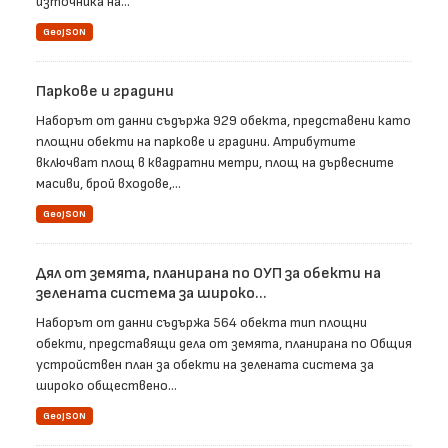
източника на...
GeoJSON
Паркове и градини
Наборът от данни съдържа 929 обекта, представени като
площни обекти на паркове и градини. Атрибутите
включват площ в квадратни метри, площ на дървесните
масиви, брой входове,...
GeoJSON
Дял от земята, планирана по ОУП за обекти на
зелената система за широко...
Наборът от данни съдържа 564 обекта тип площни
обекти, представящи дела от земята, планирана по Общия
устройствен план за обекти на зелената система за
широко обществено...
GeoJSON