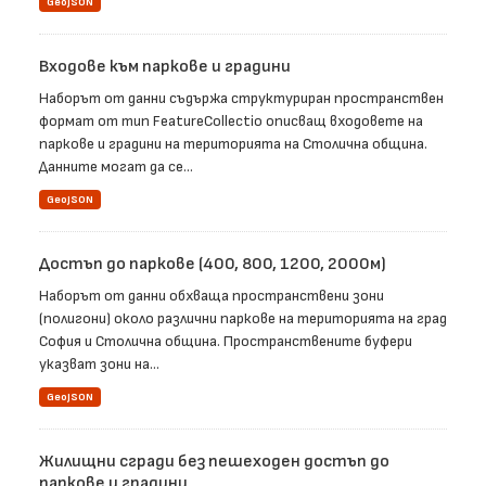
GeoJSON
Входове към паркове и градини
Наборът от данни съдържа структуриран пространствен
формат от тип FeatureCollectio описващ входовете на
паркове и градини на територията на Столична община.
Данните могат да се...
GeoJSON
Достъп до паркове (400, 800, 1200, 2000м)
Наборът от данни обхваща пространствени зони
(полигони) около различни паркове на територията на град
София и Столична община. Пространствените буфери
указват зони на...
GeoJSON
Жилищни сгради без пешеходен достъп до
паркове и градини