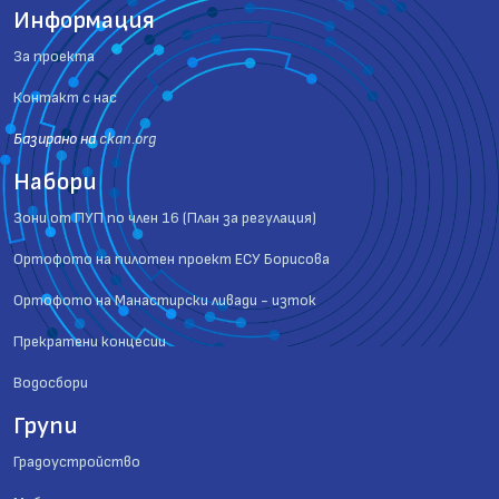
Информация
За проекта
Контакт с нас
Базиранo на
ckan.org
Набори
Зони от ПУП по член 16 (План за регулация)
Ортофото на пилотен проект ЕСУ Борисова
Ортофото на Манастирски ливади - изток
Прекратени концесии
Водосбори
Групи
Градоустройство