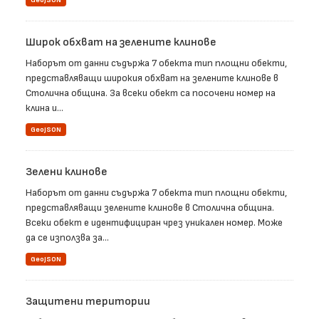
GeoJSON
Широк обхват на зелените клинове
Наборът от данни съдържа 7 обекта тип площни обекти,
представляващи широкия обхват на зелените клинове в
Столична община. За всеки обект са посочени номер на
клина и...
GeoJSON
Зелени клинове
Наборът от данни съдържа 7 обекта тип площни обекти,
представляващи зелените клинове в Столична община.
Всеки обект е идентифициран чрез уникален номер. Може
да се използва за...
GeoJSON
Защитени територии