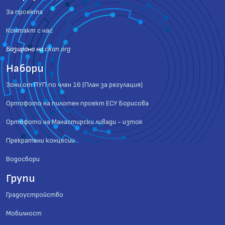
За проекта
Контакт с нас
Базиранo на
ckan.org
Набори
Зони от ПУП по член 16 (План за регулация)
Ортофото на пилотен проект ЕСУ Борисова
Ортофото на Манастирски ливади - изток
Прекратени концесии
Водосбори
Групи
Градоустройство
Мобилност