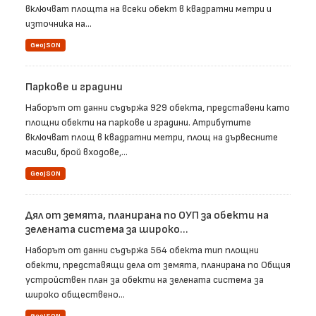
включват площта на всеки обект в квадратни метри и
източника на...
GeoJSON
Паркове и градини
Наборът от данни съдържа 929 обекта, представени като
площни обекти на паркове и градини. Атрибутите
включват площ в квадратни метри, площ на дървесните
масиви, брой входове,...
GeoJSON
Дял от земята, планирана по ОУП за обекти на
зелената система за широко...
Наборът от данни съдържа 564 обекта тип площни
обекти, представящи дела от земята, планирана по Общия
устройствен план за обекти на зелената система за
широко обществено...