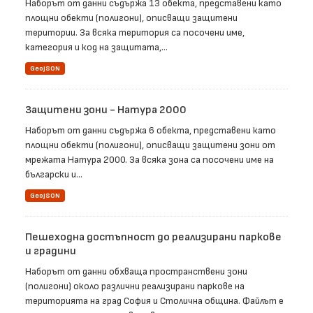
Наборът от данни съдържа 13 обекта, представени като
площни обекти (полигони), описващи защитени
територии. За всяка територия са посочени име,
категория и код на защитата,...
GeoJSON
Защитени зони - Натура 2000
Наборът от данни съдържа 6 обекта, представени като
площни обекти (полигони), описващи защитени зони от
мрежата Натура 2000. За всяка зона са посочени име на
български и...
GeoJSON
Пешеходна достъпност до реализирани паркове
и градини
Наборът от данни обхваща пространствени зони
(полигони) около различни реализирани паркове на
територията на град София и Столична община. Файлът е