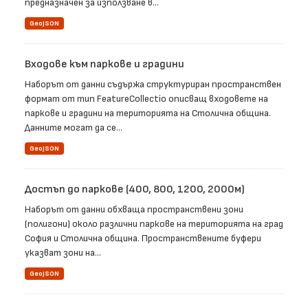
предназначен за използване в...
GeoJSON
Входове към паркове и градини
Наборът от данни съдържа структуриран пространствен
формат от тип FeatureCollectio описващ входовете на
паркове и градини на територията на Столична община.
Данните могат да се...
GeoJSON
Достъп до паркове (400, 800, 1200, 2000м)
Наборът от данни обхваща пространствени зони
(полигони) около различни паркове на територията на град
София и Столична община. Пространствените буфери
указват зони на...
GeoJSON