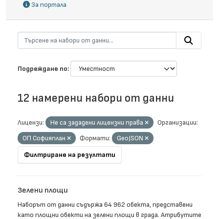
За портала
Подреждане по
12 намерени набори от данни
Лицензи:
Не са зададени лицензни права
Организации:
ОП Софияплан
Формати:
GeoJSON
Филтриране на резултати
Зелени площи
Наборът от данни съдържа 64 962 обекта, представени
като площни обекти на зелени площи в града. Атрибутите