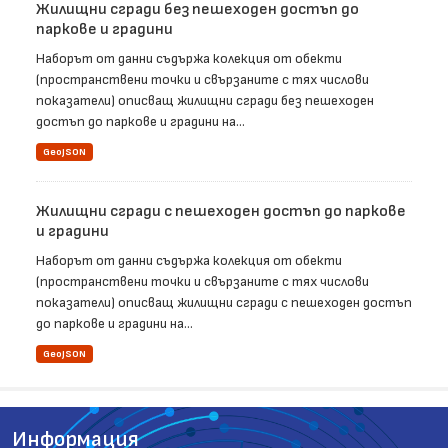
Жилищни сгради без пешеходен достъп до
паркове и градини
Наборът от данни съдържа колекция от обекти
(пространствени точки и свързаните с тях числови
показатели) описващ жилищни сгради без пешеходен
достъп до паркове и градини на...
GeoJSON
Жилищни сгради с пешеходен достъп до паркове
и градини
Наборът от данни съдържа колекция от обекти
(пространствени точки и свързаните с тях числови
показатели) описващ жилищни сгради с пешеходен достъп
до паркове и градини на...
GeoJSON
Информация