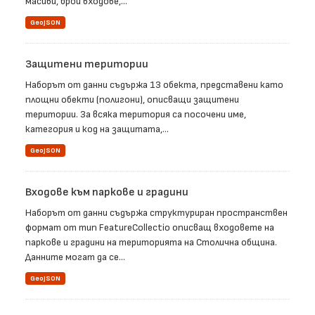
масиви, брой входове,...
GeoJSON
Защитени територии
Наборът от данни съдържа 13 обекта, представени като
площни обекти (полигони), описващи защитени
територии. За всяка територия са посочени име,
категория и код на защитата,...
GeoJSON
Входове към паркове и градини
Наборът от данни съдържа структуриран пространствен
формат от тип FeatureCollectio описващ входовете на
паркове и градини на територията на Столична община.
Данните могат да се...
GeoJSON