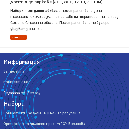
Достъп до паркове (400, 800, 1200, 2000м)
Наборът от данни обхваща пространствени зони
(полигони) около различни паркове на територията на град
София и Столична община. Пространствените буфери
указват зони на...
GeoJSON
Информация
За проекта
Контакт с нас
Базиранo на
ckan.org
Набори
Зони от ПУП по член 16 (План за регулация)
Ортофото на пилотен проект ЕСУ Борисова