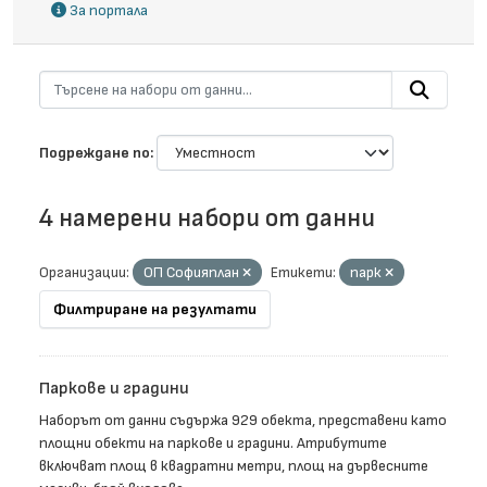
За портала
Подреждане по
4 намерени набори от данни
Организации:
ОП Софияплан
Етикети:
парк
Филтриране на резултати
Паркове и градини
Наборът от данни съдържа 929 обекта, представени като
площни обекти на паркове и градини. Атрибутите
включват площ в квадратни метри, площ на дървесните