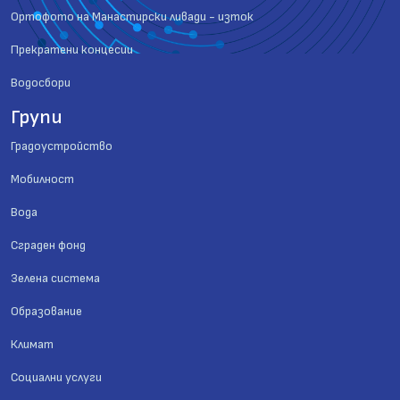
Ортофото на Манастирски ливади - изток
Прекратени концесии
Водосбори
Групи
Градоустройство
Мобилност
Вода
Сграден фонд
Зелена система
Образование
Климат
Социални услуги