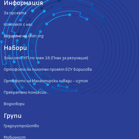
Информация
За проекта
Контакт с нас
Базиранo на
ckan.org
Набори
Зони от ПУП по член 16 (План за регулация)
Ортофото на пилотен проект ЕСУ Борисова
Ортофото на Манастирски ливади - изток
Прекратени концесии
Водосбори
Групи
Градоустройство
Мобилност