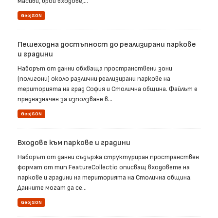
масиви, брой входове,...
GeoJSON
Пешеходна достъпност до реализирани паркове
и градини
Наборът от данни обхваща пространствени зони
(полигони) около различни реализирани паркове на
територията на град София и Столична община. Файлът е
предназначен за използване в...
GeoJSON
Входове към паркове и градини
Наборът от данни съдържа структуриран пространствен
формат от тип FeatureCollectio описващ входовете на
паркове и градини на територията на Столична община.
Данните могат да се...
GeoJSON