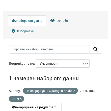
Набори от данни
Членове
За портала
Подреждане по
1 намерен набор от данни
Лицензи:
Не са зададени лицензни права
Формати:
JSON
Филтриране на резултати