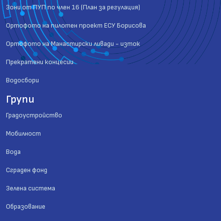
Зони от ПУП по член 16 (План за регулация)
Ортофото на пилотен проект ЕСУ Борисова
Ортофото на Манастирски ливади - изток
Прекратени концесии
Водосбори
Групи
Градоустройство
Мобилност
Вода
Сграден фонд
Зелена система
Образование