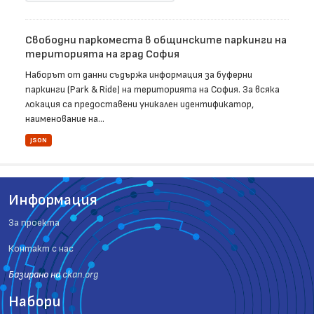
Свободни паркоместа в общинските паркинги на
територията на град София
Наборът от данни съдържа информация за буферни
паркинги (Park & Ride) на територията на София. За всяка
локация са предоставени уникален идентификатор,
наименование на...
JSON
Информация
За проекта
Контакт с нас
Базиранo на
ckan.org
Набори