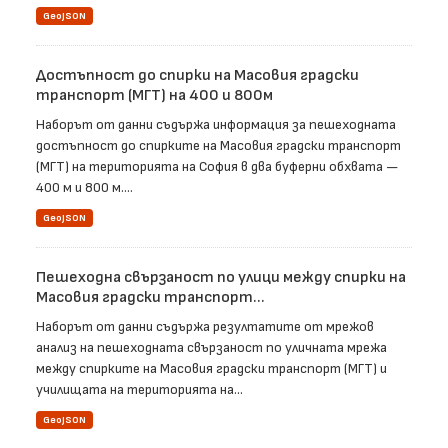
GeoJSON
Достъпност до спирки на Масовия градски
транспорт (МГТ) на 400 и 800м
Наборът от данни съдържа информация за пешеходната
достъпност до спирките на Масовия градски транспорт
(МГТ) на територията на София в два буферни обхвата —
400 м и 800 м....
GeoJSON
Пешеходна свързаност по улици между спирки на
Масовия градски транспорт...
Наборът от данни съдържа резултатите от мрежов
анализ на пешеходната свързаност по уличната мрежа
между спирките на Масовия градски транспорт (МГТ) и
училищата на територията на...
GeoJSON