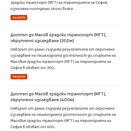
градски транспорт (МГТ) на територията на София,
изчислена поотделно около всяка...
GeoJSON
Достъп до Масов градски транспорт (МГТ),
окрупнено изследване (300м)
Наборът от данни съдържа резултатите от окрупнено
изследване на пешеходната достъпност до спирките на
Масовия градски транспорт (МГТ) на територията на
София в обхват от 300...
GeoJSON
Достъп до Масов градски транспорт (МГТ),
окрупнено изследване (400м)
Наборът от данни съдържа резултатите от окрупнено
изследване на пешеходната достъпност до спирките на
Масовия градски транспорт (МГТ) на територията на
София в обхват от 400...