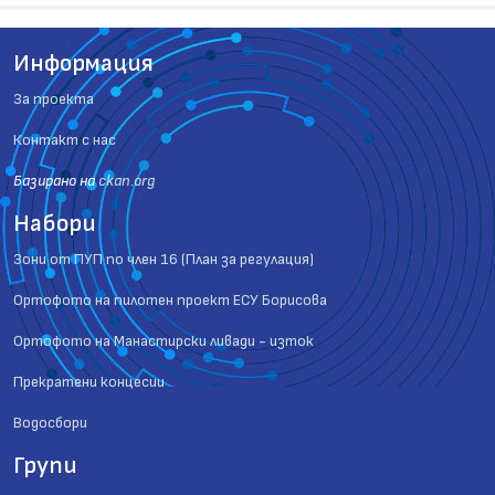
Информация
За проекта
Контакт с нас
Базиранo на
ckan.org
Набори
Зони от ПУП по член 16 (План за регулация)
Ортофото на пилотен проект ЕСУ Борисова
Ортофото на Манастирски ливади - изток
Прекратени концесии
Водосбори
Групи