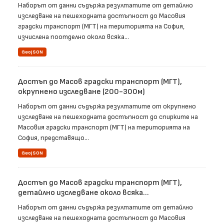
Наборът от данни съдържа резултатите от детайлно
изследване на пешеходната достъпност до Масовия
градски транспорт (МГТ) на територията на София,
изчислена поотделно около всяка...
GeoJSON
Достъп до Масов градски транспорт (МГТ),
окрупнено изследване (200-300м)
Наборът от данни съдържа резултатите от окрупнено
изследване на пешеходната достъпност до спирките на
Масовия градски транспорт (МГТ) на територията на
София, представящо...
GeoJSON
Достъп до Масов градски транспорт (МГТ),
детайлно изследване около всяка...
Наборът от данни съдържа резултатите от детайлно
изследване на пешеходната достъпност до Масовия