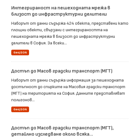
Интегрираност на пешеходната мрежа в
близост до инфраструктурни делители
Наборът от данни съдържа 424 обекта, представени като
площни обекти, свързани с интегрираността на
пешеходната мрежа в близост до инфраструктурни
делители в София. За всеки...
GeoJSON
Достъп до Масов градски транспорт (МГТ)
Наборът от данни съдържа информация за пешеходната
достъпност до спирките на Масовия градски транспорт
(МГТ) на територията на София. Данните представляват
полигонов...
GeoJSON
Достъп до Масов градски транспорт (МГТ),
детайлно изследване около всяка...