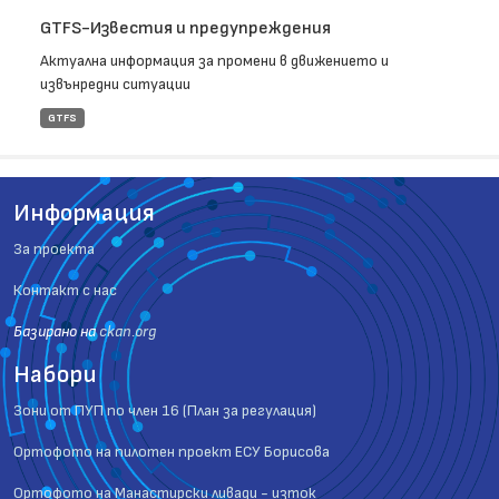
GTFS-Известия и предупреждения
Актуална информация за промени в движението и
извънредни ситуации
GTFS
Информация
За проекта
Контакт с нас
Базиранo на
ckan.org
Набори
Зони от ПУП по член 16 (План за регулация)
Ортофото на пилотен проект ЕСУ Борисова
Ортофото на Манастирски ливади - изток