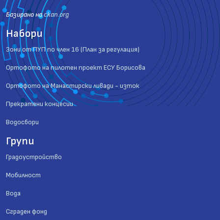
Базиранo на
ckan.org
Набори
Зони от ПУП по член 16 (План за регулация)
Ортофото на пилотен проект ЕСУ Борисова
Ортофото на Манастирски ливади - изток
Прекратени концесии
Водосбори
Групи
Градоустройство
Мобилност
Вода
Сграден фонд