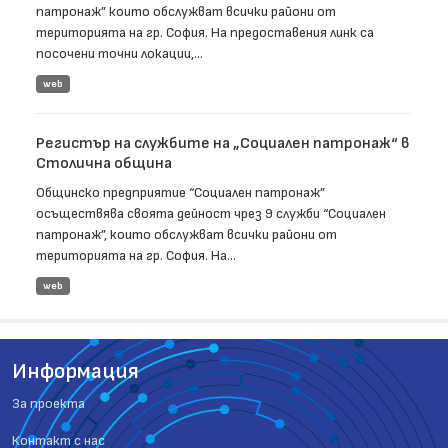
патронаж” които обслужват всички райони от
територията на гр. София. На предоставения линк са
посочени точни локации,...
web
Регистър на службите на „Социален патронаж“ в
Столична община
Общинско предприятие “Социален патронаж”
осъществява своята дейност чрез 9 служби “Социален
патронаж”, които обслужват всички райони от
територията на гр. София. На...
web
Информация
За проекта
Контакт с нас