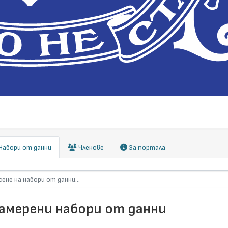
абори от данни
Членове
За портала
намерени набори от данни