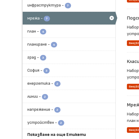
инфраструктура
-
7
Подс
мрежа
-
7
Набор
план
-
4
устро
GeoJS
планиране
-
4
град
-
3
Клас
София
-
Набор
3
устрой
енергетика
-
2
GeoJS
линии
-
2
Мреж
напрежение
-
2
Набор
план н
устройствен
-
2
GeoJS
Показване на още Етикети