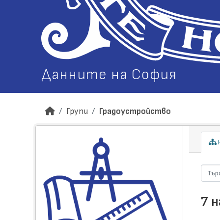
Данните на София
Групи
Градоустройство
Н
7 