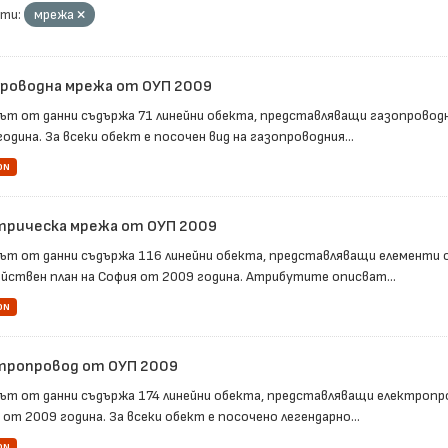
ти:
мрежа
проводна мрежа от ОУП 2009
ът от данни съдържа 71 линейни обекта, представляващи газопровод
одина. За всеки обект е посочен вид на газопроводния...
ON
трическа мрежа от ОУП 2009
ът от данни съдържа 116 линейни обекта, представляващи елементи 
йствен план на София от 2009 година. Атрибутите описват...
ON
тропровод от ОУП 2009
ът от данни съдържа 174 линейни обекта, представляващи електропро
от 2009 година. За всеки обект е посочено легендарно...
ON