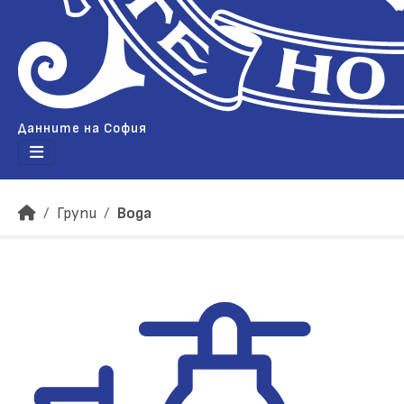
Данните на София
Групи
Вода