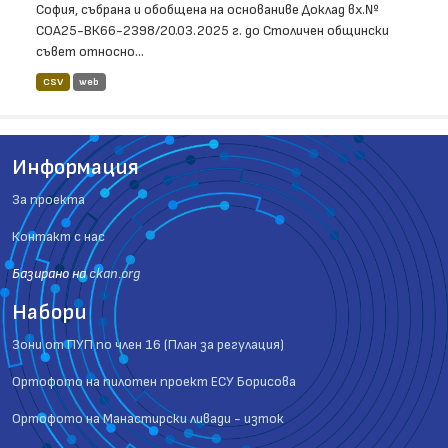
София, събрана и обобщена на основаниве Доклад вх.№
СОА25-ВК66-2398/20.03.2025 г. до Столичен общински
съвет относно...
CSV
web
Информация
За проекта
Контакт с нас
Базиранo на
ckan.org
Набори
Зони от ПУП по член 16 (План за регулация)
Ортофото на пилотен проект ЕСУ Борисова
Ортофото на Манастирски ливади - изток