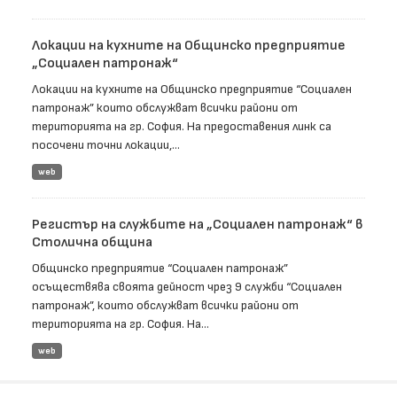
Локации на кухните на Общинско предприятие
„Социален патронаж“
Локации на кухните на Общинско предприятие “Социален
патронаж” които обслужват всички райони от
територията на гр. София. На предоставения линк са
посочени точни локации,...
web
Регистър на службите на „Социален патронаж“ в
Столична община
Общинско предприятие “Социален патронаж”
осъществява своята дейност чрез 9 служби “Социален
патронаж”, които обслужват всички райони от
територията на гр. София. На...
web