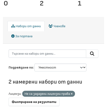
0
2
1
Набори от данни
Членове
За портала
Подреждане по
2 намерени набори от данни
Лицензи:
Не са зададени лицензни права
Филтриране на резултати