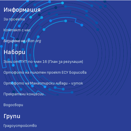
Информация
За проекта
Контакт с нас
Базиранo на
ckan.org
Набори
Зони от ПУП по член 16 (План за регулация)
Ортофото на пилотен проект ЕСУ Борисова
Ортофото на Манастирски ливади - изток
Прекратени концесии
Водосбори
Групи
Градоустройство