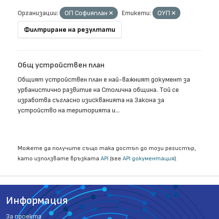
Организации:
ОП Софияплан
Етикети:
ОУП
Филтриране на резултати
Общ устройствен план
Общият устройствен план е най-важният документ за
урбанистично развитие на Столична община. Той се
изработва съгласно изискванията на Закона за
устройство на територията и...
Можете да получите също така достъп до този регистър,
като използвате връзката
API
(see
API документация
).
Информация
За проекта