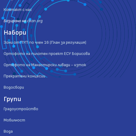
Контакт с нас
Базиранo на
ckan.org
Набори
Зони от ПУП по член 16 (План за регулация)
Ортофото на пилотен проект ЕСУ Борисова
Ортофото на Манастирски ливади - изток
Прекратени концесии
Водосбори
Групи
Градоустройство
Мобилност
Вода