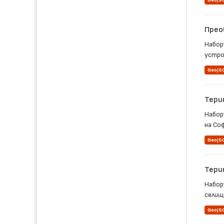
GeoJS
Прео
Набор
устро
GeoJS
Тери
Набор
на Со
GeoJS
Тери
Набор
селищ
GeoJS