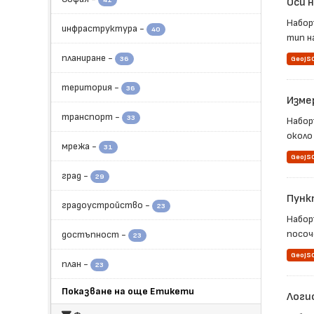
41
Оси 
Набор
инфраструктура
-
40
тип на
планиране
-
36
GeoJS
територия
-
36
Изме
транспорт
-
33
Набор
около 
мрежа
-
31
GeoJS
град
-
29
Пунк
градоустройство
-
23
Набор
посоч
достъпност
-
23
GeoJS
план
-
23
Показване на още Етикети
Логи