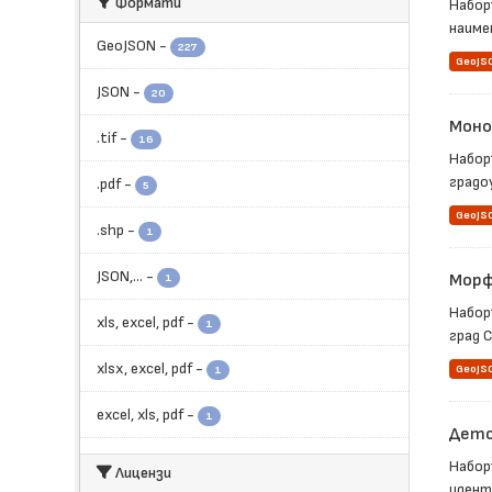
Формати
Набор
наимен
GeoJSON
-
227
GeoJS
JSON
-
20
Моно
.tif
-
16
Набор
градоу
.pdf
-
5
GeoJS
.shp
-
1
JSON,...
-
Морф
1
Набор
xls, excel, pdf
-
1
град С
xlsx, excel, pdf
-
GeoJS
1
еxcel, xls, pdf
-
1
Детс
Набор
Лицензи
иденти