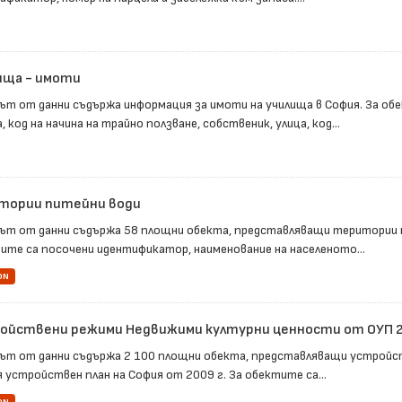
ища - имоти
ът от данни съдържа информация за имоти на училища в София. За об
 код на начина на трайно ползване, собственик, улица, код...
тории питейни води
ът от данни съдържа 58 площни обекта, представляващи територии н
ите са посочени идентификатор, наименование на населеното...
ON
ойствени режими Недвижими културни ценности от ОУП 
ът от данни съдържа 2 100 площни обекта, представляващи устройс
 устройствен план на София от 2009 г. За обектите са...