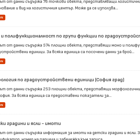
ът от данни съдържа 76 точкови обекта, представляващи логистични 
ование и вид на логистичния център. Може да се използва...
ON
 и полифункционалност по групи функции по градоустрой
ът от данни съдържа 574 площни обекта, представящи моно и полифу
стройствени единици. За всяка единица са посочени данни за брой...
ON
ология по градоустройствени единици (София град)
ът от данни съдържа 253 площни обекта, представящи морфологични
офия. За всяка единица са предоставени показатели за...
ON
ки градини и ясли - имоти
ът от данни съдържа информация за имоти на детски градини и ясли. З
фикатор, номер на парцела и забележка към записа....