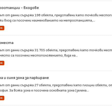
останции - входове
ът от данни съдържа 198 обекта, представени като точкови местопо
еки вход са посочени наименованието на метростанцията,...
ON
оместа
ът от данни съдържа 31 705 обекта, представени като точкови место
място са посочени местоположението, вида на...
ON
а и синя зона за паркиране
ът от данни съдържа 27 обекта, представени като площни обекти, от
офия. За всяка зона е посочена основната зона (зелена...
ON