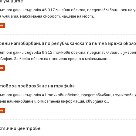
на улиците
ът от данни съдържа 46 017 линейни обекта, представляващи оси на ул
 улицата, максимална скорост, наличие на мост,...
ON
рени натоварвания по републиканската пътна мрежа окол
ът от данни съдържа 6 912 точкови обекта, представляващи измерен
София. За всеки обект са посочени средно и максимално...
ON
тове за преброяване на трафика
ът от данни съдържа 41 точкови обекта, представляващи пунктове за
ени наименование и описателна информация, свързана с...
ON
стични центрове