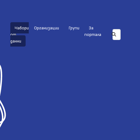
Набори
Организации
Групи
За
от
портала
данни