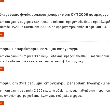
ON
бладаващо функционално зониране от ОУП 2009 по градоу
ът от данни съдържа 564 площни обекта, представляващи преоблад
йствен план на София от 2009 г. по градоустройствени единици. За...
ON
тории на характерни селищни структури
ът от данни съдържа 90 площни обекта, представляващи територии 
фия. За обектите е посочен само идентификатор, без...
ON
тории от ОУП (селищни структури, резерват, културни пе
ът от данни съдържа 2 100 площни обекта, представляващи територ
ни структури, резервати, културни пейзажи и други...
ON