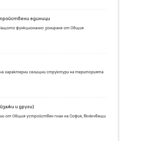
стройствени единици
аващото функционално зониране от Общия
на характерни селищни структури на територията
йзажи и други)
ии от Общия устройствен план на София, включващи