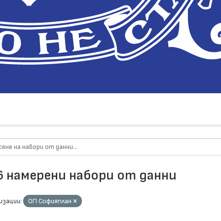
6 намерени набори от данни
изации:
ОП Софияплан