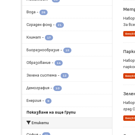
Метр
Вода
-
26
Набор
Сграден фонд
-
За вс
21
GeoJS
Климат
-
17
Биоразнообразие
-
15
Парк
Набор
Образование
-
14
парко
Зелена система
-
12
GeoJS
Демография
-
10
Зелен
Енергия
-
9
Набор
град С
Показване на още Групи
GeoJS
Етикети
София
-