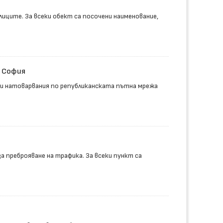
иците. За всеки обект са посочени наименование,
о София
и натоварвания по републиканската пътна мрежа
 преброяване на трафика. За всеки пункт са