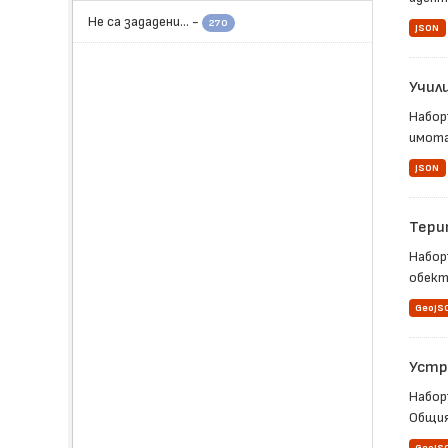
Не са зададени...
-
270
JSON
Учил
Набор
имота,
JSON
Тери
Набор
обект
GeoJS
Устр
Набор
Общия