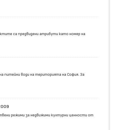
ектите са предвидени атрибути като номер на
а питейни води на територията на София. За
2009
твени режими за недвижими културни ценности от