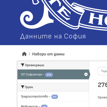
Данните на София
Набори от данни
Организации
ОП Софияплан
-
276
27
Групи
Градоустройство
-
60
Орган
Мобилност
-
38