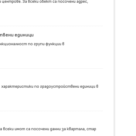
центрове. За всеки обект са посочени адрес,
ствени единици
нкционалност по групи функции в
 характеристики по градоустройствени единици в
а всеки имот са посочени данни за квартала, стар