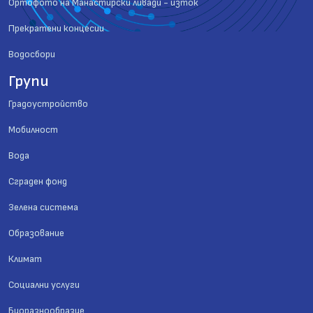
Ортофото на Манастирски ливади - изток
Прекратени концесии
Водосбори
Групи
Градоустройство
Мобилност
Вода
Сграден фонд
Зелена система
Образование
Климат
Социални услуги
Биоразнообразие