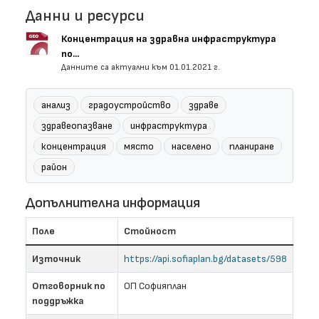
Данни и ресурси
Концентрация на здравна инфраструктура
по...
Данните са актуални към 01.01.2021 г.
анализ
градоустройство
здраве
здравеопазване
инфраструктура
концентрация
място
населено
планиране
район
Допълнителна информация
Поле
Стойност
Източник
https://api.sofiaplan.bg/datasets/598
Отговорник по
ОП Софияплан
поддръжка