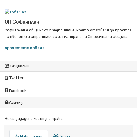
ОП Софияплан
Софияплан e общинско предприятие, което отговаря за простра
нственото и стратегическо планиране на Столичната община.
прочетете повече
Социални
Twitter
Facebook
Лиценз
Не са зададени лицензни права
Набор данни
Групи