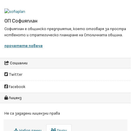
ОП Софияплан
Софияплан e общинско предприятие, което отговаря за простра
нственото и стратегическо планиране на Столичната община.
прочетете повече
Социални
Twitter
Facebook
Лиценз
Не са зададени лицензни права
Набор данни
Групи