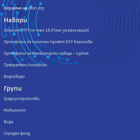
Базиранo на
ckan.org
Набори
Зони от ПУП по член 16 (План за регулация)
Ортофото на пилотен проект ЕСУ Борисова
Ортофото на Манастирски ливади - изток
Прекратени концесии
Водосбори
Групи
Градоустройство
Мобилност
Вода
Сграден фонд